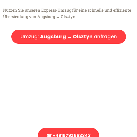
Nutzen Sie unseren Express-Umzug für eine schnelle und effiziente
Übersiedlung von Augsburg → Olsztyn.
Umzug:
Augsburg → Olsztyn
anfragen
Kostenlose Beratung!
Sie haben Fragen?
Sie haben Fragen zu Ihrem Transport oder benötigen eine Beratung
bezüglich Ihres Umzug?
Rufen Sie uns gerne an, unser Team aus Experten freut sich, Ihnen
kostenlos weiterzuhelfen!
☎ +4915792653343