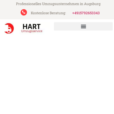
Professionelles Umzugsunternehmen in Augsburg
Kostenlose Beratung:
+4915792653343
Hart Umzugsservice aus Augsburg
Umzug Augsburg Olsztyn
Günstiger Umzug Augsburg Olsztyn (ab
199€)
Express-Abwicklung in unter 24 Stunden!
Über 15 Jahre Erfahrung mit Umzügen!
Angebot erhalten in unter 30 Minuten!