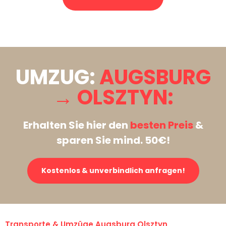
Stattdessen eine unverbindliche Anfrage senden
UMZUG:
AUGSBURG
→ OLSZTYN:
Erhalten Sie hier den
besten Preis
&
sparen Sie mind. 50€!
Kostenlos & unverbindlich anfragen!
Transporte & Umzüge Augsburg Olsztyn