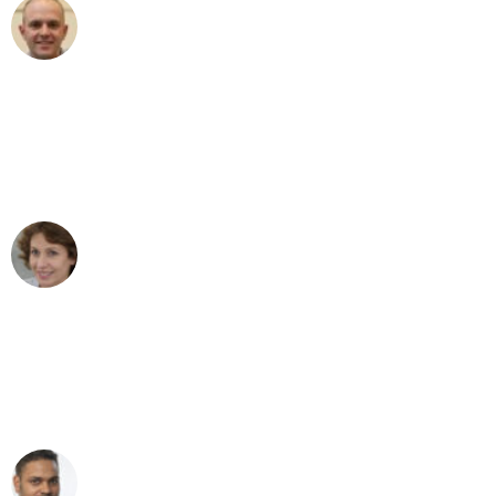
Frederik F.
Umzug in Augsburg
"Besser hätte ich mir den Umzug von
Augsburg nach Wien nicht vorstellen
können - DANKE!"
Maria W
Umzug von Augsburg nach Wien
"Mein Klavier kam in unter 24 Stunden
ohne einen Kratzer an - ein
erstklassiger Service!"
Ümit Y.
Klaviertransport in Augsburg