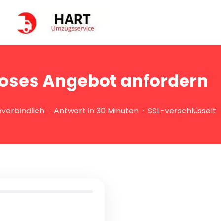
oses Angebot anfordern
verbindlich · Antwort in 30 Minuten · SSL-verschlüsselt