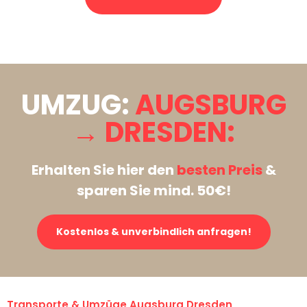
Stattdessen eine unverbindliche Anfrage senden
UMZUG:
AUGSBURG
→ DRESDEN:
Erhalten Sie hier den
besten Preis
&
sparen Sie mind. 50€!
Kostenlos & unverbindlich anfragen!
Transporte & Umzüge Augsburg Dresden