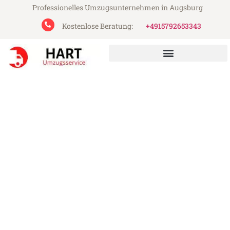
Professionelles Umzugsunternehmen in Augsburg
Kostenlose Beratung:
+4915792653343
Hart Umzugsservice aus Augsburg
Umzug Augsburg Dresden
Günstiger Umzug Augsburg Dresden (ab
199€)
Express-Abwicklung in unter 24 Stunden!
Über 15 Jahre Erfahrung mit Umzügen!
Angebot erhalten in unter 30 Minuten!