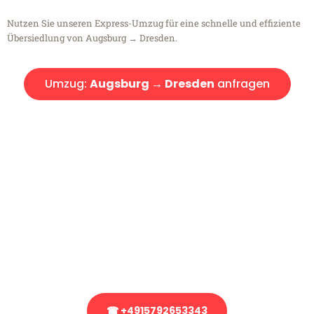
Nutzen Sie unseren Express-Umzug für eine schnelle und effiziente
Übersiedlung von Augsburg → Dresden.
Umzug:
Augsburg → Dresden
anfragen
Kostenlose Beratung!
Sie haben Fragen?
Sie haben Fragen zu Ihrem Transport oder benötigen eine Beratung
bezüglich Ihres Umzug?
Rufen Sie uns gerne an, unser Team aus Experten freut sich, Ihnen
kostenlos weiterzuhelfen!
☎ +4915792653343