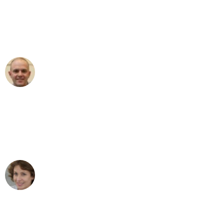
an das gesamte Team von Hart
Umzugsservice für ihren
außergewöhnlichen Service!"
Frederik F.
Umzug in Augsburg
"Besser hätte ich mir den Umzug von
Augsburg nach Wien nicht vorstellen
können - DANKE!"
Maria W
Umzug von Augsburg nach Wien
"Mein Klavier kam in unter 24 Stunden