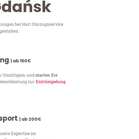
Gdańsk
stungen bei Hart Umzugsservice
gestalten.
ung
| ab 150€
von Unnötigem und
starten Sie
Dienstleistung zur
Entrümpelung
nsport
| ab 200€
nsere Expertise im