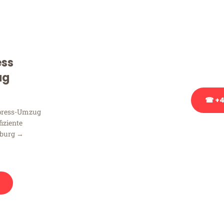
Sie haben Fragen zu Ihrem
Beratung bezüglich Ihres
Rufen Sie uns gerne an, un
ess
Ihnen kostenlos weiterzuh
ug
☎ +4
xpress-Umzug
fiziente
Stattdessen eine u
sburg →