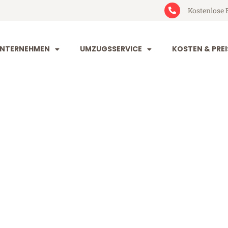
Kostenlose 
NTERNEHMEN
UMZUGSSERVICE
KOSTEN & PREI
urg Gdańsk
ańsk (ab 199€)