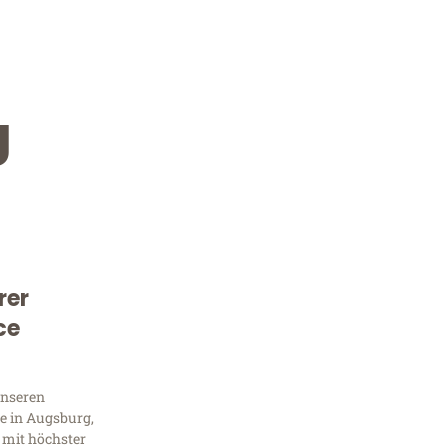
g
rer
Kostenlose Beratung!
ce
Sie 
unseren
Frag
e in Augsburg,
 mit höchster