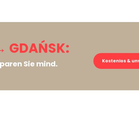
→ GDAŃSK:
Kostenlos & un
paren Sie mind.