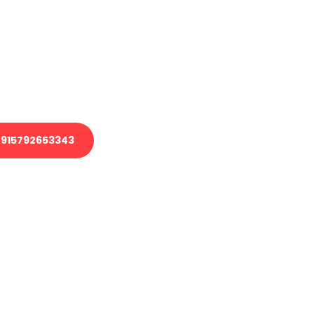
 Transport oder benötigen eine
 Umzug?
ser Team aus Experten freut sich,
elfen!
915792653343
nverbindliche Anfrage senden