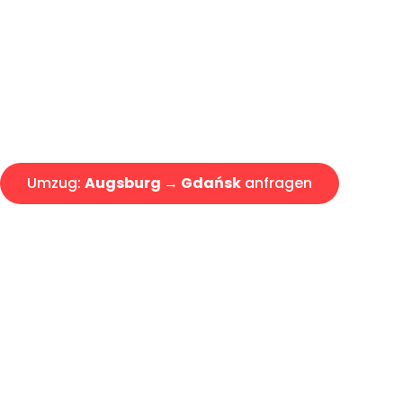
Express-Abwicklung in unter 2
Über 15 Jahre Erfahrung mit 
Angebot erhalten in unter 30 
Umzug:
Augsburg → Gdańsk
anfragen
Alle Umzugsanfragen sind zu 100% kostenlos & unverbind