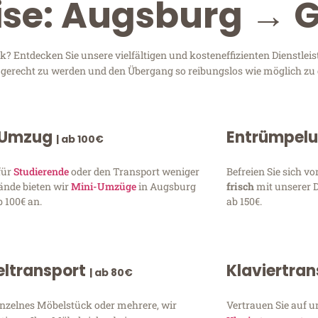
eise: Augsburg → 
 Entdecken Sie unsere vielfältigen und kosteneffizienten Dienstlei
n gerecht zu werden und den Übergang so reibungslos wie möglich zu 
 Umzug
Entrümpel
| ab 100€
für
Studierende
oder den Transport weniger
Befreien Sie sich 
ände bieten wir
Mini-Umzüge
in Augsburg
frisch
mit unserer 
 100€ an.
ab 150€.
ltransport
Klaviertra
| ab 80€
inzelnes Möbelstück oder mehrere, wir
Vertrauen Sie auf u