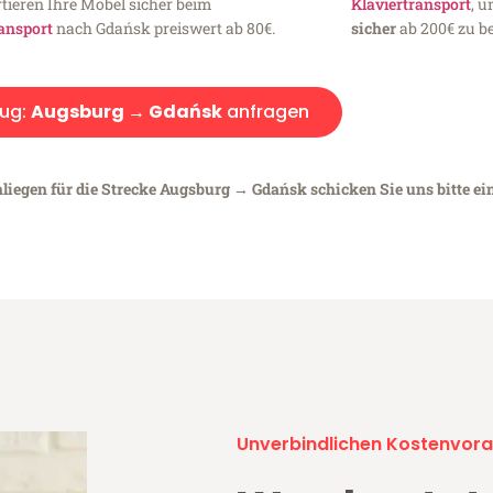
tieren Ihre Möbel sicher beim
Klaviertransport
, 
ansport
nach Gdańsk preiswert ab 80€.
sicher
ab 200€ zu be
ug:
Augsburg → Gdańsk
anfragen
nliegen für die Strecke Augsburg → Gdańsk schicken Sie uns bitte ei
Unverbindlichen Kostenvora