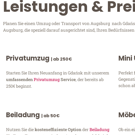
Leistungen & Pr
Planen Sie einen Umzug oder Transport von Augsburg nach Gdańsk?
Augsburg, die speziell darauf ausgerichtet sind, Ihren Bedürfnisse
Privatumzug
Mini
| ab 250€
Starten Sie Ihren Neuanfang in Gdańsk mit unserem
Perfekt 
Gegenst
umfassenden
Privatumzug
Service
, der bereits ab
schon ab
250€ beginnt.
Beiladung
Möbe
| ab 50€
Nutzen Sie die
kosteneffiziente Option
der
Beiladung
Ob ein e