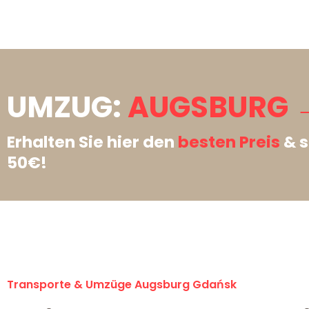
UMZUG:
AUGSBURG 
Erhalten Sie hier den
besten Preis
& s
50€!
Transporte & Umzüge Augsburg Gdańsk