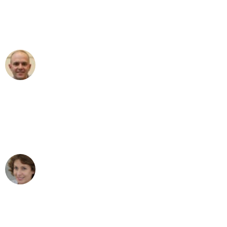
an das gesamte Team von Hart
Umzugsservice für ihren
außergewöhnlichen Service!"
Frederik F.
Umzug in Augsburg
"Besser hätte ich mir den Umzug von
Augsburg nach Wien nicht vorstellen
können - DANKE!"
Maria W
Umzug von Augsburg nach Wien
"Mein Klavier kam in unter 24 Stunden
ohne einen Kratzer an - ein