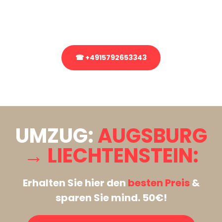
Rufen Sie uns gerne an, unser Team aus Experten freut sich, Ihnen
kostenlos weiterzuhelfen!
☎ +4915792653343
Stattdessen eine unverbindliche Anfrage senden
UMZUG:
AUGSBURG
→ LIECHTENSTEIN:
Erhalten Sie hier den
besten Preis
&
sparen Sie mind. 50€!