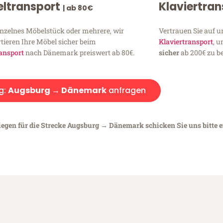
ltransport
Klaviertra
| ab 80€
inzelnes Möbelstück oder mehrere, wir
Vertrauen Sie auf u
tieren Ihre Möbel sicher beim
Klaviertransport
, 
ansport
nach Dänemark preiswert ab 80€.
sicher
ab 200€ zu be
g:
Augsburg → Dänemark
anfragen
liegen für die Strecke Augsburg → Dänemark schicken Sie uns bitte 