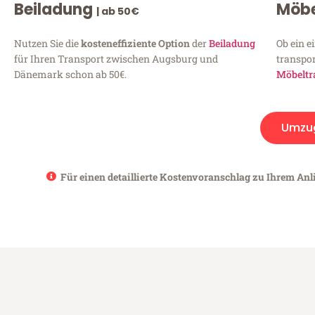
Beiladung
Möbe
| ab 50€
Nutzen Sie die
kosteneffiziente Option
der
Beiladung
Ob ein e
für Ihren Transport zwischen Augsburg und
transpor
Dänemark schon ab 50€.
Möbeltr
Umzu
Für einen detaillierte Kostenvoranschlag zu Ihrem An