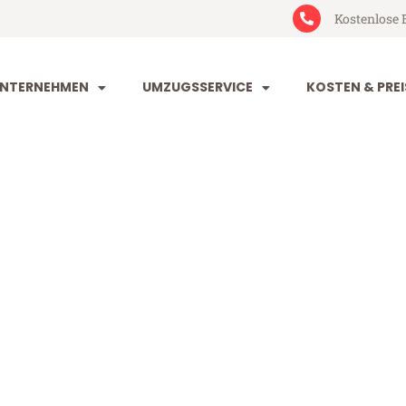
Kostenlose 
NTERNEHMEN
UMZUGSSERVICE
KOSTEN & PREI
urg Dänemark
änemark (ab 199€)