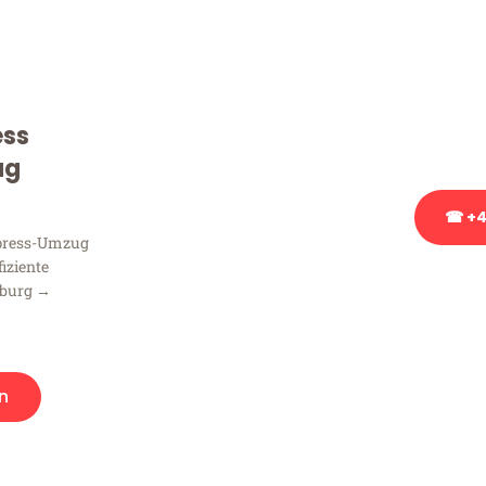
Sie haben Fragen zu Ihrem
Beratung bezüglich Ihres
Rufen Sie uns gerne an, un
ess
Ihnen kostenlos weiterzuh
ug
☎ +4
xpress-Umzug
fiziente
Stattdessen eine u
sburg →
n