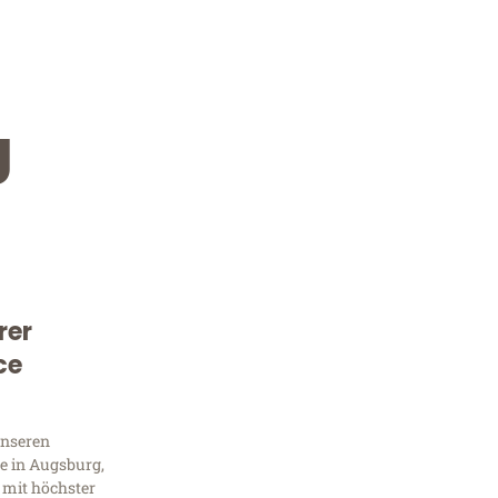
g
rer
Kostenlose Beratung!
ce
Sie 
unseren
Frag
e in Augsburg,
 mit höchster