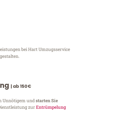
leistungen bei Hart Umzugsservice
gestalten.
ung
| ab 150€
von Unnötigem und
starten Sie
Dienstleistung zur
Entrümpelung