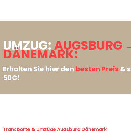
UMZUG:
AUGSBURG 
DÄNEMARK:
Erhalten Sie hier den
besten Preis
& s
50€!
Transporte & Umzüge Augsburg Dänemark