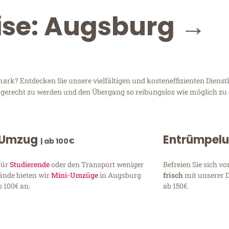
ise: Augsburg →
k? Entdecken Sie unsere vielfältigen und kosteneffizienten Dienst
n gerecht zu werden und den Übergang so reibungslos wie möglich zu 
 Umzug
Entrümpel
| ab 100€
für
Studierende
oder den Transport weniger
Befreien Sie sich 
ände bieten wir
Mini-Umzüge
in Augsburg
frisch
mit unserer 
 100€ an.
ab 150€.