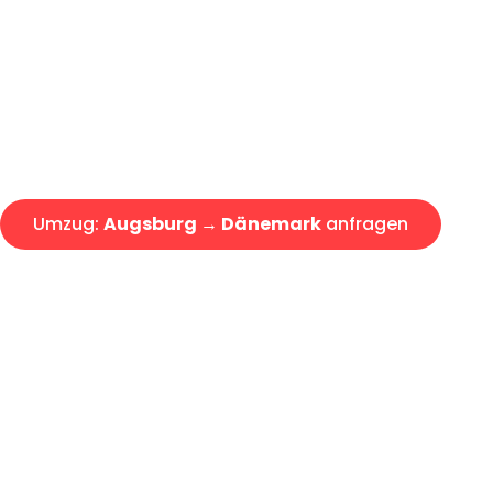
Express-Abwicklung in unter 2
Über 15 Jahre Erfahrung mit 
Angebot erhalten in unter 30 
Umzug:
Augsburg → Dänemark
anfragen
Alle Umzugsanfragen sind zu 100% kostenlos & unverbind