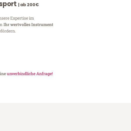
nsport
| ab 200€
nsere Expertise im
um
Ihr wertvolles Instrument
fördern.
eine
unverbindliche Anfrage!