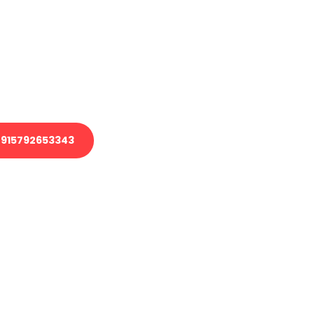
 Transport oder benötigen eine
 Umzug?
ser Team aus Experten freut sich,
elfen!
915792653343
nverbindliche Anfrage senden