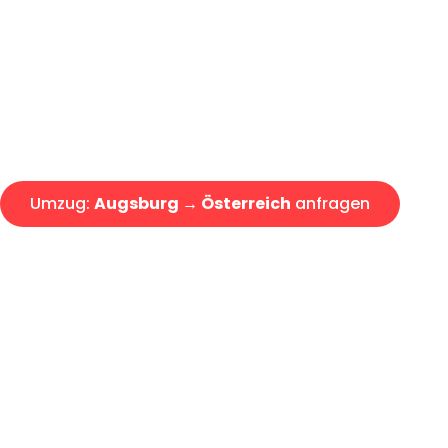
Express-Abwicklung in unter 2
Über 15 Jahre Erfahrung mit 
Angebot erhalten in unter 30 
Umzug:
Augsburg → Österreich
anfragen
Alle Umzugsanfragen sind zu 100% kostenlos & unverbind