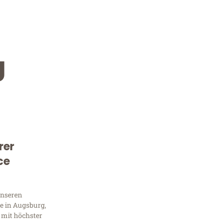
g
rer
Kostenlose Beratung!
ce
Sie 
unseren
Frag
e in Augsburg,
 mit höchster