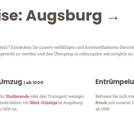
ise: Augsburg →
ch? Entdecken Sie unsere vielfältigen und kosteneffizienten Dienst
n gerecht zu werden und den Übergang so reibungslos wie möglich zu 
 Umzug
Entrümpel
| ab 100€
für
Studierende
oder den Transport weniger
Befreien Sie sich 
ände bieten wir
Mini-Umzüge
in Augsburg
frisch
mit unserer 
 100€ an.
ab 150€.