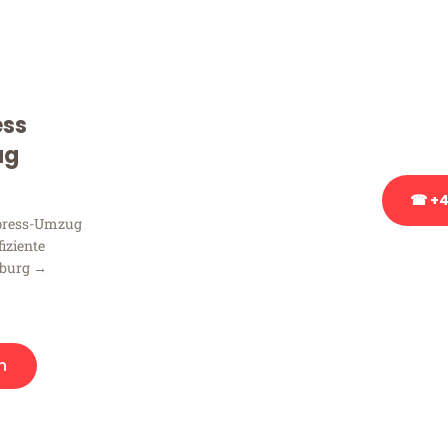
Sie haben Fragen zu Ihrem
Beratung bezüglich Ihres
Rufen Sie uns gerne an, un
ess
Ihnen kostenlos weiterzuh
ug
☎ +4
xpress-Umzug
fiziente
Stattdessen eine u
sburg →
n