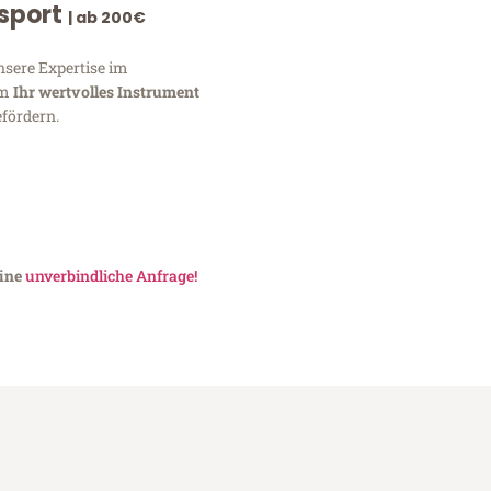
nsport
| ab 200€
nsere Expertise im
um
Ihr wertvolles Instrument
fördern.
eine
unverbindliche Anfrage!