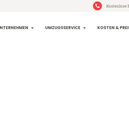
Kostenlose 
NTERNEHMEN
UMZUGSSERVICE
KOSTEN & PREI
rg Österreich
erreich (ab 199€)