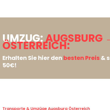
UMZUG:
AUGSBURG 
ÖSTERREICH:
Erhalten Sie hier den
besten Preis
& s
50€!
Transporte & Umzüge Augsburg Österreich