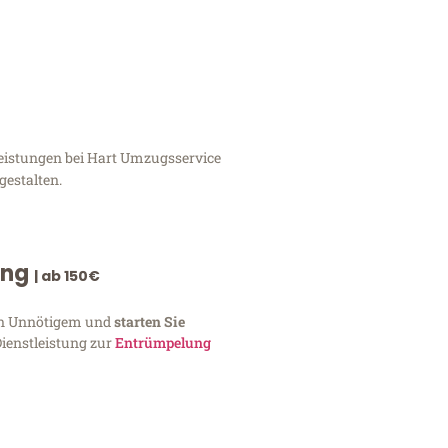
leistungen bei Hart Umzugsservice
gestalten.
ung
| ab 150€
von Unnötigem und
starten Sie
Dienstleistung zur
Entrümpelung