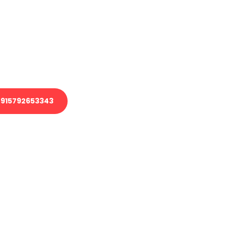
 Transport oder benötigen eine
 Umzug?
ser Team aus Experten freut sich,
elfen!
915792653343
nverbindliche Anfrage senden