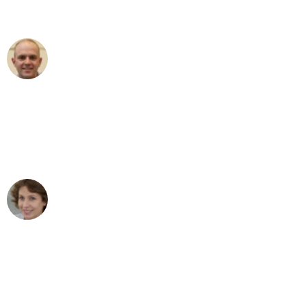
außergewöhnlichen Service!"
Frederik F.
Umzug in Augsburg
"Besser hätte ich mir den Umzug von
Augsburg nach Wien nicht vorstellen
können - DANKE!"
Maria W
Umzug von Augsburg nach Wien
"Mein Klavier kam in unter 24 Stunden
ohne einen Kratzer an - ein
erstklassiger Service!"