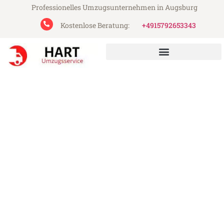
Professionelles Umzugsunternehmen in Augsburg
Kostenlose Beratung:
+4915792653343
Hart Umzugsservice aus Augsburg
Umzug Augsburg Rumänien
Günstiger Umzug Augsburg Rumänien (ab
199€)
Express-Abwicklung in unter 24 Stunden!
Über 15 Jahre Erfahrung mit Umzügen!
Angebot erhalten in unter 30 Minuten!