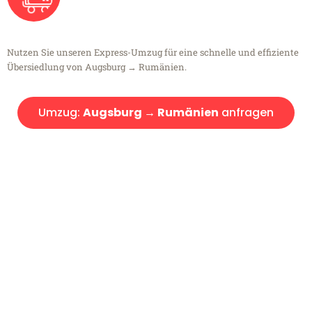
Nutzen Sie unseren Express-Umzug für eine schnelle und effiziente
Übersiedlung von Augsburg → Rumänien.
Umzug:
Augsburg → Rumänien
anfragen
Kostenlose Beratung!
Sie haben Fragen?
Sie haben Fragen zu Ihrem Transport oder benötigen eine Beratung
bezüglich Ihres Umzug?
Rufen Sie uns gerne an, unser Team aus Experten freut sich, Ihnen
kostenlos weiterzuhelfen!