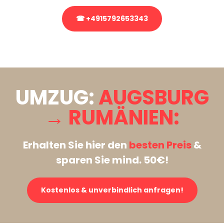
☎ +4915792653343
Stattdessen eine unverbindliche Anfrage senden
UMZUG:
AUGSBURG
→ RUMÄNIEN:
Erhalten Sie hier den
besten Preis
&
sparen Sie mind. 50€!
Kostenlos & unverbindlich anfragen!