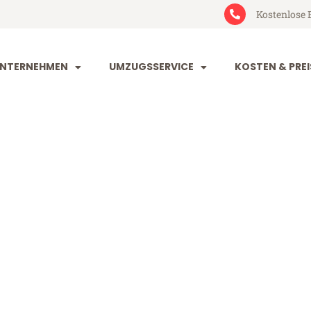
Kostenlose 
NTERNEHMEN
UMZUGSSERVICE
KOSTEN & PREI
rg Chemnitz
emnitz (ab 199€)