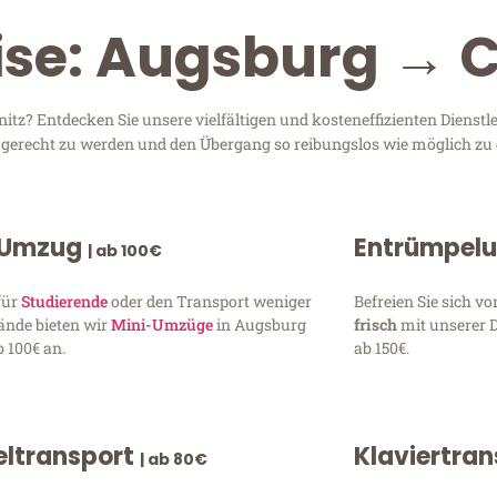
eise: Augsburg → 
z? Entdecken Sie unsere vielfältigen und kosteneffizienten Dienstl
n gerecht zu werden und den Übergang so reibungslos wie möglich zu 
 Umzug
Entrümpel
| ab 100€
für
Studierende
oder den Transport weniger
Befreien Sie sich 
ände bieten wir
Mini-Umzüge
in Augsburg
frisch
mit unserer 
 100€ an.
ab 150€.
ltransport
Klaviertra
| ab 80€