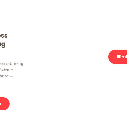
Sie haben Fragen zu Ihrem
Beratung bezüglich Ihres
Rufen Sie uns gerne an, un
ess
Ihnen kostenlos weiterzuh
ug
☎ +4
xpress-Umzug
fiziente
Stattdessen eine u
sburg →
n