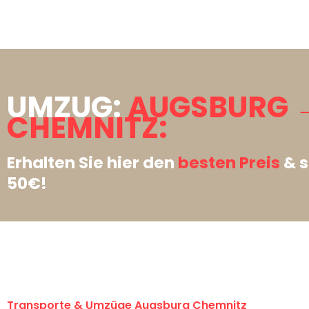
UMZUG:
AUGSBURG 
CHEMNITZ:
Erhalten Sie hier den
besten Preis
& s
50€!
Transporte & Umzüge Augsburg Chemnitz