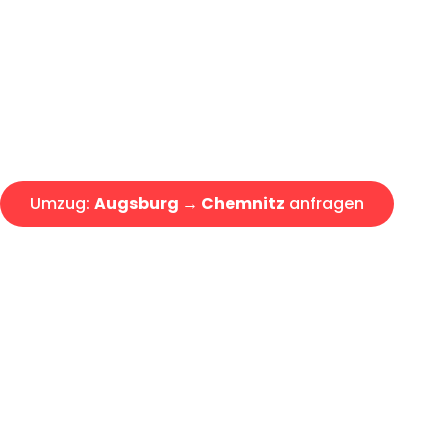
Express-Abwicklung in unter 2
Über 15 Jahre Erfahrung mit 
Angebot erhalten in unter 30 
Umzug:
Augsburg → Chemnitz
anfragen
Alle Umzugsanfragen sind zu 100% kostenlos & unverbind