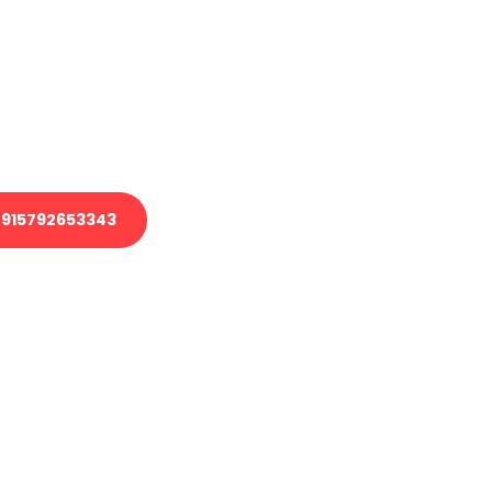
 Transport oder benötigen eine
 Umzug?
ser Team aus Experten freut sich,
elfen!
915792653343
nverbindliche Anfrage senden