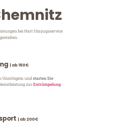
Chemnitz
eistungen bei Hart Umzugsservice
gestalten.
ung
| ab 150€
von Unnötigem und
starten Sie
Dienstleistung zur
Entrümpelung
nsport
| ab 200€