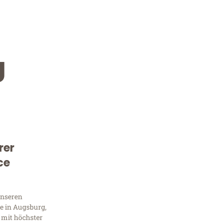
g
rer
Kostenlose Beratung!
ce
Sie 
unseren
Frag
e in Augsburg,
 mit höchster