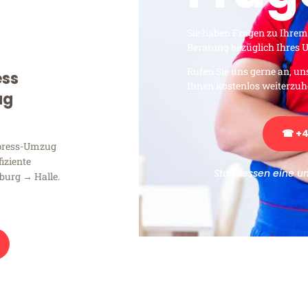
Sie haben Fragen zu Ihrem
Beratung bezüglich Ihres
Rufen Sie uns gerne an, un
ess
Ihnen kostenlos weiterzuh
ug
☎ +4
xpress-Umzug
fiziente
Stattdessen eine u
burg → Halle.