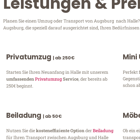
Leistungen & Pre
Planen Sie einen Umzug oder Transport von Augsburg nach Halle? E
Augsburg, die speziell darauf ausgerichtet sind, Ihren Bedürfnisse
Privatumzug
Mini
| ab 250€
Starten Sie Ihren Neuanfang in Halle mit unserem
Perfekt 
Gegenst
umfassenden
Privatumzug
Service
, der bereits ab
schon ab
250€ beginnt.
Beiladung
Möbe
| ab 50€
Nutzen Sie die
kosteneffiziente Option
der
Beiladung
Ob ein e
für Ihren Transport zwischen Augsburg und Halle
transpor