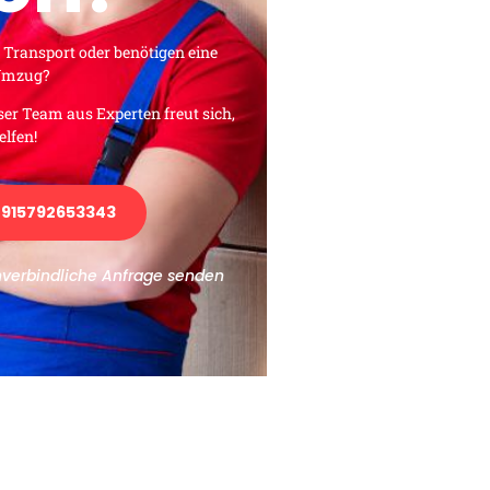
 Transport oder benötigen eine
 Umzug?
ser Team aus Experten freut sich,
elfen!
915792653343
nverbindliche Anfrage senden