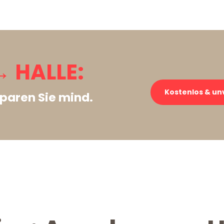
 HALLE:
Kostenlos & un
paren Sie mind.