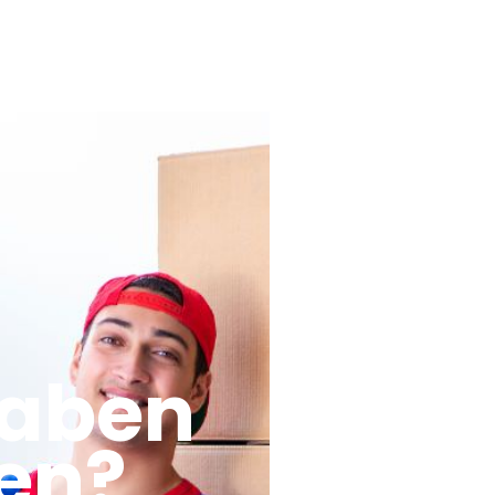
haben
en?