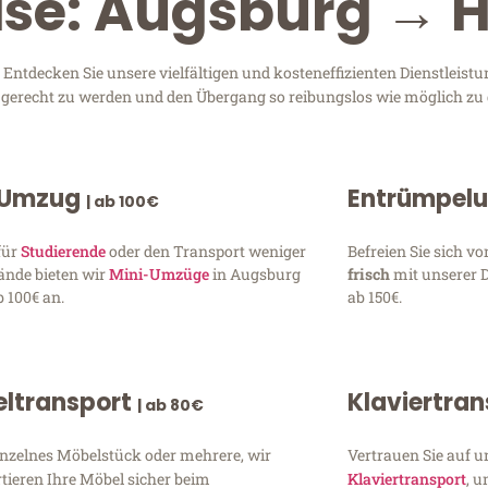
ise: Augsburg → H
ntdecken Sie unsere vielfältigen und kosteneffizienten Dienstleist
n gerecht zu werden und den Übergang so reibungslos wie möglich zu 
 Umzug
Entrümpel
| ab 100€
für
Studierende
oder den Transport weniger
Befreien Sie sich 
ände bieten wir
Mini-Umzüge
in Augsburg
frisch
mit unserer 
 100€ an.
ab 150€.
ltransport
Klaviertra
| ab 80€
inzelnes Möbelstück oder mehrere, wir
Vertrauen Sie auf u
tieren Ihre Möbel sicher beim
Klaviertransport
, 