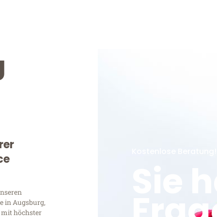
g
rer
Kostenlose Beratung!
ce
Sie 
Frag
unseren
e in Augsburg,
 mit höchster