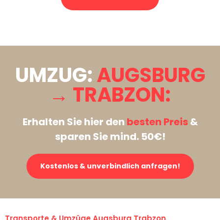
Stattdessen eine unverbindliche Anfrage senden
UMZUG:
AUGSBURG
→ TRABZON:
Erhalten Sie hier den
besten Preis
&
sparen Sie mind. 50€!
Kostenlos & unverbindlich anfragen!
Transporte & Umzüge Augsburg Trabzon