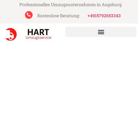
Professionelles Umzugsunternehmen in Augsburg
Kostenlose Beratung:
+4915792653343
Hart Umzugsservice aus Augsburg
Umzug Augsburg Trabzon
Günstiger Umzug Augsburg Trabzon (ab
199€)
Express-Abwicklung in unter 24 Stunden!
Über 15 Jahre Erfahrung mit Umzügen!
Angebot erhalten in unter 30 Minuten!