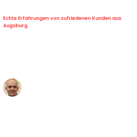
Echte Erfahrungen von zufriedenen Kunden aus
Augsburg
"Erste Klasse! Ein großes Dankeschön
an das gesamte Team von Hart
Umzugsservice für ihren
außergewöhnlichen Service!"
Frederik F.
Umzug in Augsburg
"Besser hätte ich mir den Umzug von
Augsburg nach Wien nicht vorstellen
können - DANKE!"