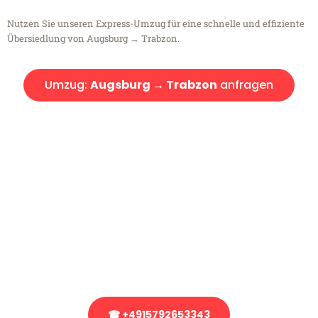
Nutzen Sie unseren Express-Umzug für eine schnelle und effiziente
Übersiedlung von Augsburg → Trabzon.
Umzug:
Augsburg → Trabzon
anfragen
Kostenlose Beratung!
Sie haben Fragen?
Sie haben Fragen zu Ihrem Transport oder benötigen eine Beratung
bezüglich Ihres Umzug?
Rufen Sie uns gerne an, unser Team aus Experten freut sich, Ihnen
kostenlos weiterzuhelfen!
☎ +4915792653343