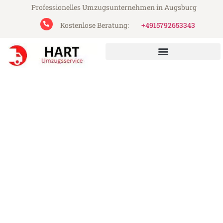
Professionelles Umzugsunternehmen in Augsburg
Kostenlose Beratung:
+4915792653343
Hart Umzugsservice aus Augsburg
Umzug Augsburg Malatya
Günstiger Umzug Augsburg Malatya (ab
199€)
Express-Abwicklung in unter 24 Stunden!
Über 15 Jahre Erfahrung mit Umzügen!
Angebot erhalten in unter 30 Minuten!