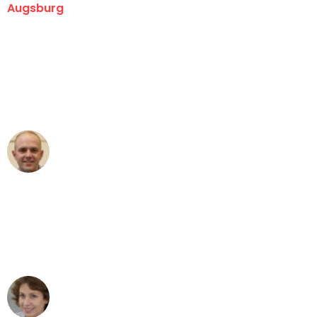
Augsburg
"Erste Klasse! Ein großes Dankeschön
an das gesamte Team von Hart
Umzugsservice für ihren
außergewöhnlichen Service!"
Frederik F.
Umzug in Augsburg
"Besser hätte ich mir den Umzug von
Augsburg nach Wien nicht vorstellen
können - DANKE!"
Maria W
Umzug von Augsburg nach Wien