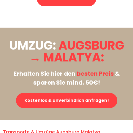
Stattdessen eine unverbindliche Anfrage senden
UMZUG:
AUGSBURG
→ MALATYA:
Erhalten Sie hier den
besten Preis
&
sparen Sie mind. 50€!
Kostenlos & unverbindlich anfragen!
Transporte & Umzüge Augsburg Malatya