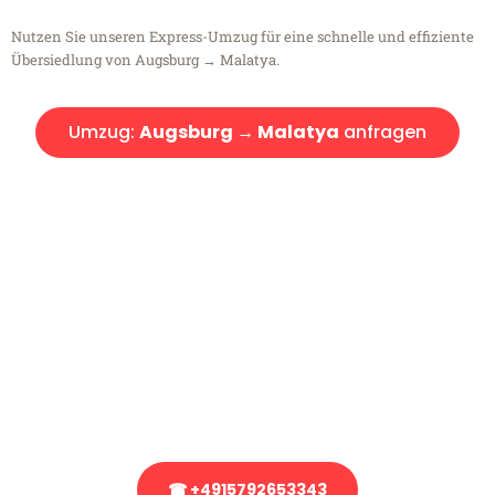
Nutzen Sie unseren Express-Umzug für eine schnelle und effiziente
Übersiedlung von Augsburg → Malatya.
Umzug:
Augsburg → Malatya
anfragen
Kostenlose Beratung!
Sie haben Fragen?
Sie haben Fragen zu Ihrem Transport oder benötigen eine Beratung
bezüglich Ihres Umzug?
Rufen Sie uns gerne an, unser Team aus Experten freut sich, Ihnen
kostenlos weiterzuhelfen!
☎ +4915792653343