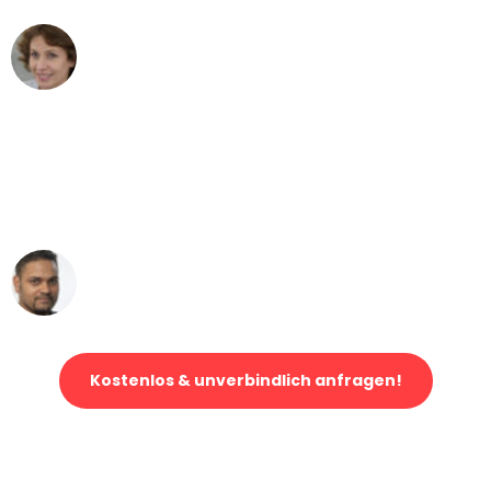
Maria W
Umzug von Augsburg nach Wien
"Mein Klavier kam in unter 24 Stunden
ohne einen Kratzer an - ein
erstklassiger Service!"
Ümit Y.
Klaviertransport in Augsburg
Kostenlos & unverbindlich anfragen!
Jetzt anfragen und der nächste glückliche Kunde werden. Alle
Umzugsanfragen sind zu
100% kostenlos & unverbindlich!