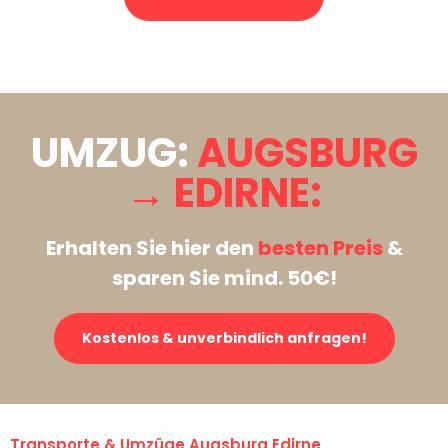
Stattdessen eine unverbindliche Anfrage senden
UMZUG:
AUGSBURG
→ EDIRNE:
Erhalten Sie hier den
besten Preis
&
sparen Sie mind. 50€!
Kostenlos & unverbindlich anfragen!
Transporte & Umzüge Augsburg Edirne