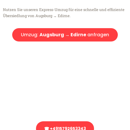
Nutzen Sie unseren Express-Umzug für eine schnelle und effiziente
Übersiedlung von Augsburg → Edirne.
Umzug:
Augsburg → Edirne
anfragen
Kostenlose Beratung!
Sie haben Fragen?
Sie haben Fragen zu Ihrem Transport oder benötigen eine Beratung
bezüglich Ihres Umzug?
Rufen Sie uns gerne an, unser Team aus Experten freut sich, Ihnen
kostenlos weiterzuhelfen!
☎ +4915792653343