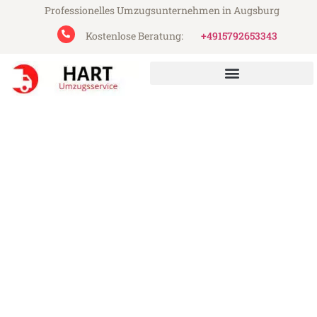
Professionelles Umzugsunternehmen in Augsburg
Kostenlose Beratung:
+4915792653343
Hart Umzugsservice aus Augsburg
Umzug Augsburg Edirne
Günstiger Umzug Augsburg Edirne (ab
199€)
Express-Abwicklung in unter 24 Stunden!
Über 15 Jahre Erfahrung mit Umzügen!
Angebot erhalten in unter 30 Minuten!