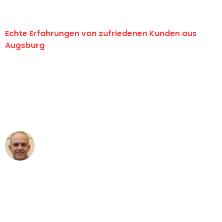
Echte Erfahrungen von zufriedenen Kunden aus
Augsburg
"Erste Klasse! Ein großes Dankeschön
an das gesamte Team von Hart
Umzugsservice für ihren
außergewöhnlichen Service!"
Frederik F.
Umzug in Augsburg
"Besser hätte ich mir den Umzug von
Augsburg nach Wien nicht vorstellen
können - DANKE!"