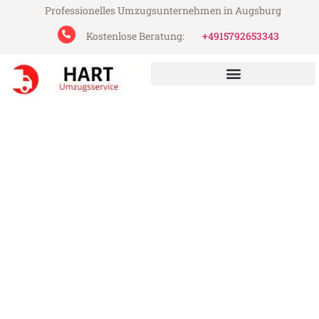
Professionelles Umzugsunternehmen in Augsburg
Kostenlose Beratung:
+4915792653343
Hart Umzugsservice aus Augsburg
Umzug Augsburg Ceyhan
Günstiger Umzug Augsburg Ceyhan (ab
199€)
Express-Abwicklung in unter 24 Stunden!
Über 15 Jahre Erfahrung mit Umzügen!
Angebot erhalten in unter 30 Minuten!