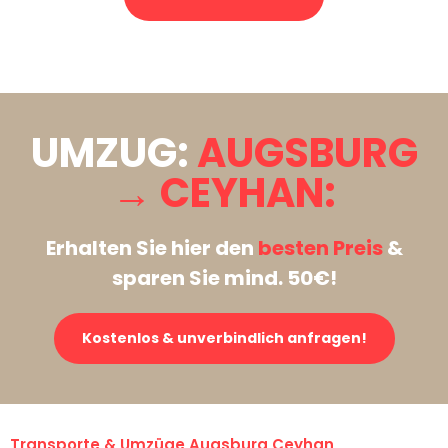
Stattdessen eine unverbindliche Anfrage senden
UMZUG:
AUGSBURG
→ CEYHAN:
Erhalten Sie hier den
besten Preis
&
sparen Sie mind. 50€!
Kostenlos & unverbindlich anfragen!
Transporte & Umzüge Augsburg Ceyhan