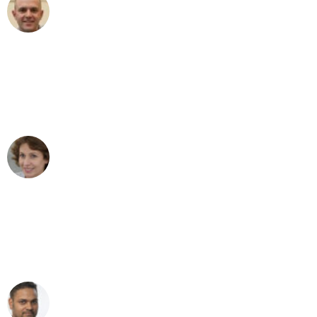
Frederik F.
Umzug in Augsburg
"Besser hätte ich mir den Umzug von
Augsburg nach Wien nicht vorstellen
können - DANKE!"
Maria W
Umzug von Augsburg nach Wien
"Mein Klavier kam in unter 24 Stunden
ohne einen Kratzer an - ein
erstklassiger Service!"
Ümit Y.
Klaviertransport in Augsburg