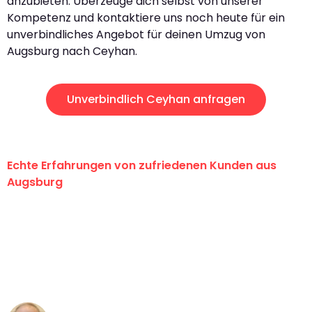
anzubieten. Überzeuge dich selbst von unserer
Kompetenz und kontaktiere uns noch heute für ein
unverbindliches Angebot für deinen Umzug von
Augsburg nach Ceyhan.
Unverbindlich Ceyhan anfragen
Echte Erfahrungen von zufriedenen Kunden aus
Augsburg
"Erste Klasse! Ein großes Dankeschön
an das gesamte Team von Hart
Umzugsservice für ihren
außergewöhnlichen Service!"