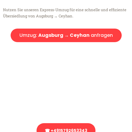
Nutzen Sie unseren Express-Umzug für eine schnelle und effiziente
Übersiedlung von Augsburg → Ceyhan.
Umzug:
Augsburg → Ceyhan
anfragen
Kostenlose Beratung!
Sie haben Fragen?
Sie haben Fragen zu Ihrem Transport oder benötigen eine Beratung
bezüglich Ihres Umzug?
Rufen Sie uns gerne an, unser Team aus Experten freut sich, Ihnen
kostenlos weiterzuhelfen!
☎ +4915792653343