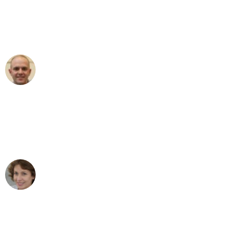
an das gesamte Team von Hart
Umzugsservice für ihren
außergewöhnlichen Service!"
Frederik F.
Umzug in Augsburg
"Besser hätte ich mir den Umzug von
Augsburg nach Wien nicht vorstellen
können - DANKE!"
Maria W
Umzug von Augsburg nach Wien
"Mein Klavier kam in unter 24 Stunden