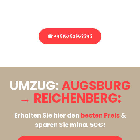
Rufen Sie uns gerne an, unser Team aus Experten freut sich, Ihnen
kostenlos weiterzuhelfen!
☎ +4915792653343
Stattdessen eine unverbindliche Anfrage senden
UMZUG:
AUGSBURG
→ REICHENBERG:
Erhalten Sie hier den
besten Preis
&
sparen Sie mind. 50€!