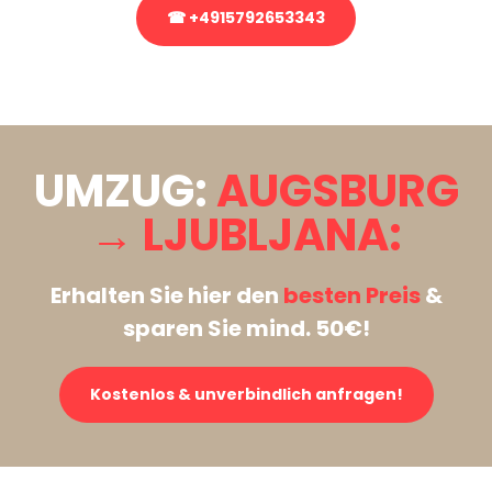
☎ +4915792653343
Stattdessen eine unverbindliche Anfrage senden
UMZUG:
AUGSBURG
→ LJUBLJANA:
Erhalten Sie hier den
besten Preis
&
sparen Sie mind. 50€!
Kostenlos & unverbindlich anfragen!