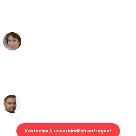
"Besser hätte ich mir den Umzug von
Augsburg nach Wien nicht vorstellen
können - DANKE!"
Maria W
Umzug von Augsburg nach Wien
"Mein Klavier kam in unter 24 Stunden
ohne einen Kratzer an - ein
erstklassiger Service!"
Ümit Y.
Klaviertransport in Augsburg
Kostenlos & unverbindlich anfragen!