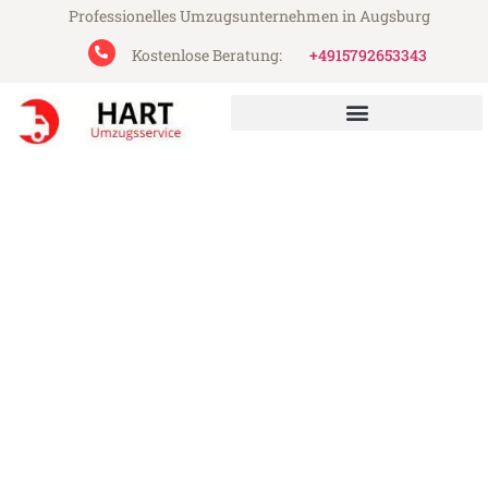
Professionelles Umzugsunternehmen in Augsburg
Kostenlose Beratung:
+4915792653343
Hart Umzugsservice aus Augsburg
Umzug Augsburg Ljubljana
Günstiger Umzug Augsburg Ljubljana (ab
199€)
Express-Abwicklung in unter 24 Stunden!
Über 15 Jahre Erfahrung mit Umzügen!
Angebot erhalten in unter 30 Minuten!