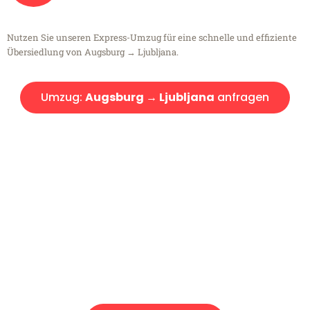
Nutzen Sie unseren Express-Umzug für eine schnelle und effiziente
Übersiedlung von Augsburg → Ljubljana.
Umzug:
Augsburg → Ljubljana
anfragen
Kostenlose Beratung!
Sie haben Fragen?
Sie haben Fragen zu Ihrem Transport oder benötigen eine Beratung
bezüglich Ihres Umzug?
Rufen Sie uns gerne an, unser Team aus Experten freut sich, Ihnen
kostenlos weiterzuhelfen!