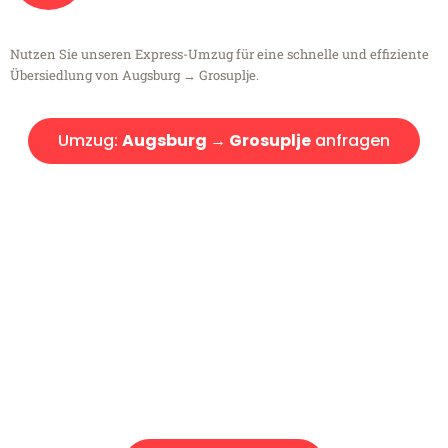
Nutzen Sie unseren Express-Umzug für eine schnelle und effiziente
Übersiedlung von Augsburg → Grosuplje.
Umzug:
Augsburg → Grosuplje
anfragen
Kostenlose Beratung!
Sie haben Fragen?
Sie haben Fragen zu Ihrem Transport oder benötigen eine Beratung
bezüglich Ihres Umzug?
Rufen Sie uns gerne an, unser Team aus Experten freut sich, Ihnen
kostenlos weiterzuhelfen!