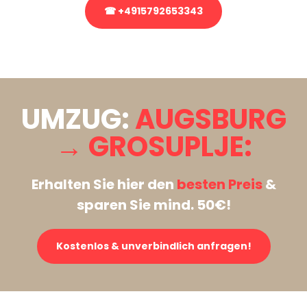
☎ +4915792653343
Stattdessen eine unverbindliche Anfrage senden
UMZUG:
AUGSBURG
→ GROSUPLJE:
Erhalten Sie hier den
besten Preis
&
sparen Sie mind. 50€!
Kostenlos & unverbindlich anfragen!