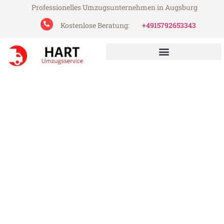
Professionelles Umzugsunternehmen in Augsburg
Kostenlose Beratung:
+4915792653343
Hart Umzugsservice aus Augsburg
Umzug Augsburg Grosuplje
Günstiger Umzug Augsburg Grosuplje (ab
199€)
Express-Abwicklung in unter 24 Stunden!
Über 15 Jahre Erfahrung mit Umzügen!
Angebot erhalten in unter 30 Minuten!