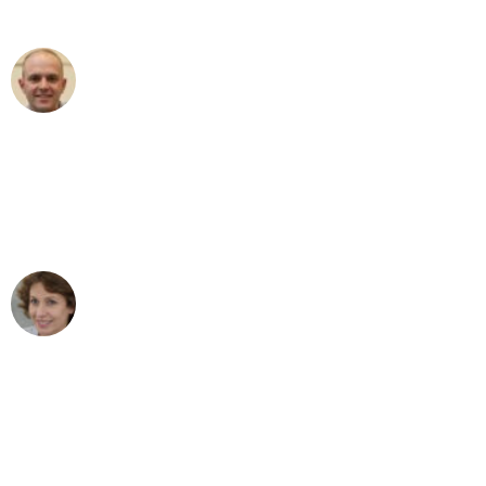
außergewöhnlichen Service!"
Frederik F.
Umzug in Augsburg
"Besser hätte ich mir den Umzug von
Augsburg nach Wien nicht vorstellen
können - DANKE!"
Maria W
Umzug von Augsburg nach Wien
"Mein Klavier kam in unter 24 Stunden
ohne einen Kratzer an - ein
erstklassiger Service!"