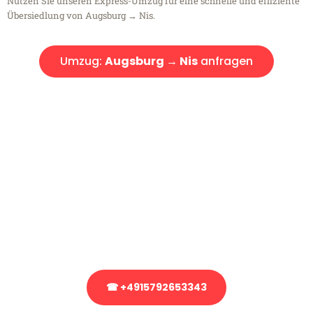
Nutzen Sie unseren Express-Umzug für eine schnelle und effiziente
Übersiedlung von Augsburg → Nis.
Umzug:
Augsburg → Nis
anfragen
Kostenlose Beratung!
Sie haben Fragen?
Sie haben Fragen zu Ihrem Transport oder benötigen eine Beratung
bezüglich Ihres Umzug?
Rufen Sie uns gerne an, unser Team aus Experten freut sich, Ihnen
kostenlos weiterzuhelfen!
☎ +4915792653343