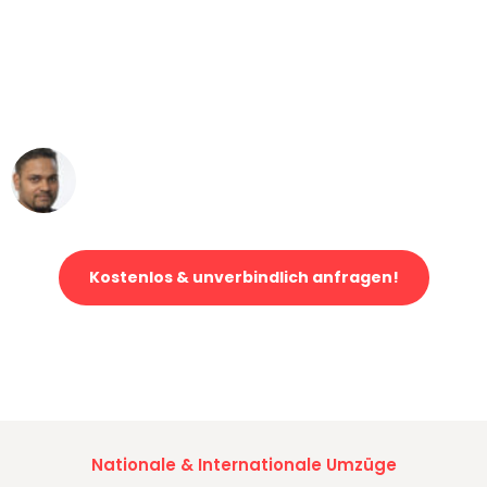
"Mein Klavier kam in unter 24 Stunden
ohne einen Kratzer an - ein
erstklassiger Service!"
Ümit Y.
Klaviertransport in Augsburg
Kostenlos & unverbindlich anfragen!
Jetzt anfragen und der nächste glückliche Kunde werden. Alle
Umzugsanfragen sind zu
100% kostenlos & unverbindlich!
Nationale & Internationale Umzüge