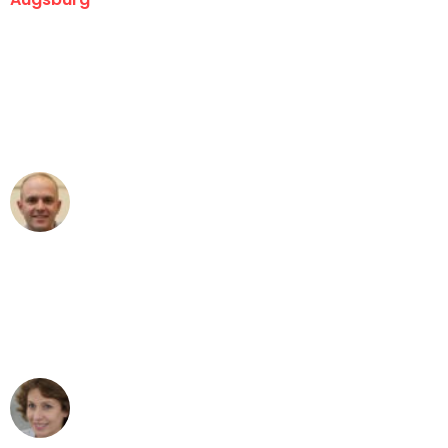
"Erste Klasse! Ein großes Dankeschön
an das gesamte Team von Hart
Umzugsservice für ihren
außergewöhnlichen Service!"
Frederik F.
Umzug in Augsburg
"Besser hätte ich mir den Umzug von
Augsburg nach Wien nicht vorstellen
können - DANKE!"
Maria W
Umzug von Augsburg nach Wien