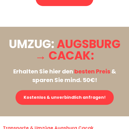
Stattdessen eine unverbindliche Anfrage senden
UMZUG:
AUGSBURG
→ CACAK:
Erhalten Sie hier den
besten Preis
&
sparen Sie mind. 50€!
Kostenlos & unverbindlich anfragen!
Transporte & Umzüge Augsburg Cacak