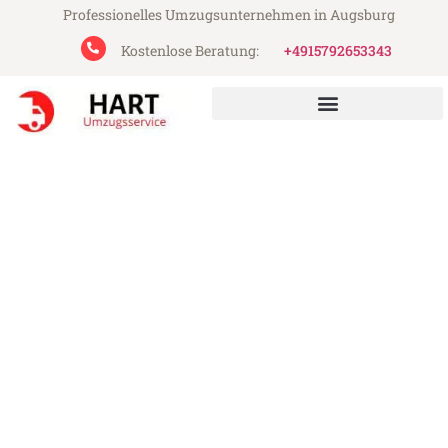
Professionelles Umzugsunternehmen in Augsburg
Kostenlose Beratung:
+4915792653343
Hart Umzugsservice aus Augsburg
Umzug Augsburg Cacak
Günstiger Umzug Augsburg Cacak (ab
199€)
Express-Abwicklung in unter 24 Stunden!
Über 15 Jahre Erfahrung mit Umzügen!
Angebot erhalten in unter 30 Minuten!