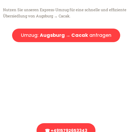
Nutzen Sie unseren Express-Umzug für eine schnelle und effiziente
Übersiedlung von Augsburg → Cacak.
Umzug:
Augsburg → Cacak
anfragen
Kostenlose Beratung!
Sie haben Fragen?
Sie haben Fragen zu Ihrem Transport oder benötigen eine Beratung
bezüglich Ihres Umzug?
Rufen Sie uns gerne an, unser Team aus Experten freut sich, Ihnen
kostenlos weiterzuhelfen!
☎ +4915792653343