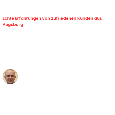
Echte Erfahrungen von zufriedenen Kunden aus
Augsburg
"Erste Klasse! Ein großes Dankeschön
an das gesamte Team von Hart
Umzugsservice für ihren
außergewöhnlichen Service!"
Frederik F.
Umzug in Augsburg
"Besser hätte ich mir den Umzug von
Augsburg nach Wien nicht vorstellen
können - DANKE!"