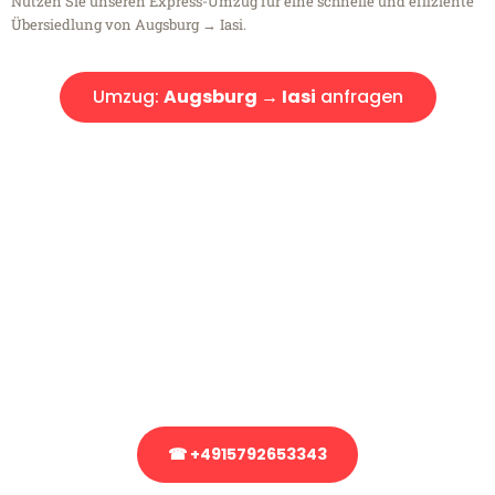
Nutzen Sie unseren Express-Umzug für eine schnelle und effiziente
Übersiedlung von Augsburg → Iasi.
Umzug:
Augsburg → Iasi
anfragen
Kostenlose Beratung!
Sie haben Fragen?
Sie haben Fragen zu Ihrem Transport oder benötigen eine Beratung
bezüglich Ihres Umzug?
Rufen Sie uns gerne an, unser Team aus Experten freut sich, Ihnen
kostenlos weiterzuhelfen!
☎ +4915792653343