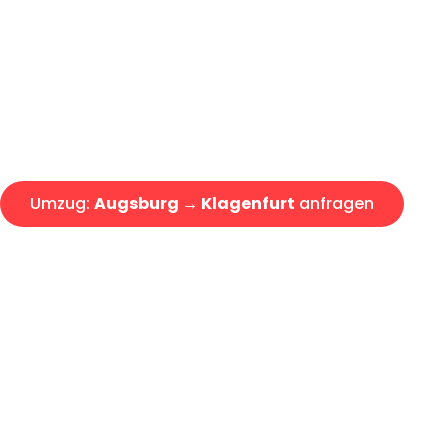
Express-Abwicklung in unter 2
Über 15 Jahre Erfahrung mit 
Angebot erhalten in unter 30 
Umzug:
Augsburg → Klagenfurt
anfragen
Alle Umzugsanfragen sind zu 100% kostenlos & unverbind