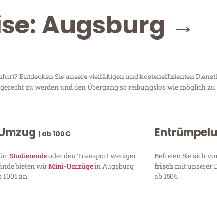
ise: Augsburg →
rt? Entdecken Sie unsere vielfältigen und kosteneffizienten Diens
n gerecht zu werden und den Übergang so reibungslos wie möglich zu 
 Umzug
Entrümpel
| ab 100€
für
Studierende
oder den Transport weniger
Befreien Sie sich 
ände bieten wir
Mini-Umzüge
in Augsburg
frisch
mit unserer 
 100€ an.
ab 150€.