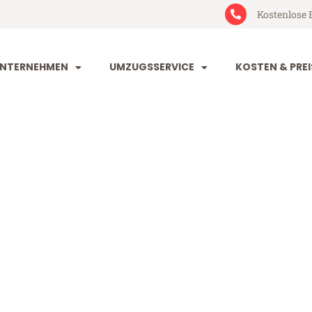
Kostenlose 
NTERNEHMEN
UMZUGSSERVICE
KOSTEN & PREI
rg Klagenfurt
agenfurt (ab 199€)