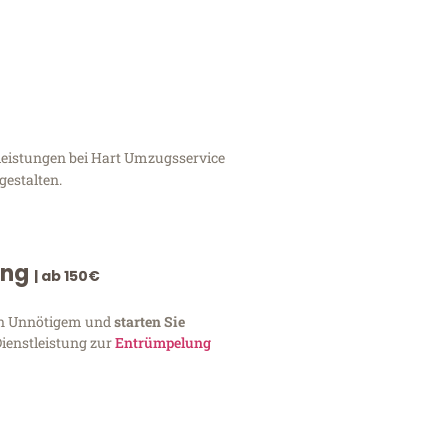
tleistungen bei Hart Umzugsservice
gestalten.
ung
| ab 150€
von Unnötigem und
starten Sie
Dienstleistung zur
Entrümpelung