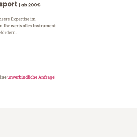
nsport
| ab 200€
nsere Expertise im
um
Ihr wertvolles Instrument
fördern.
eine
unverbindliche Anfrage!