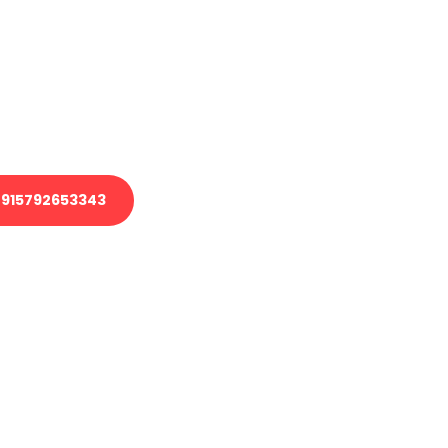
 Transport oder benötigen eine
 Umzug?
ser Team aus Experten freut sich,
elfen!
915792653343
nverbindliche Anfrage senden