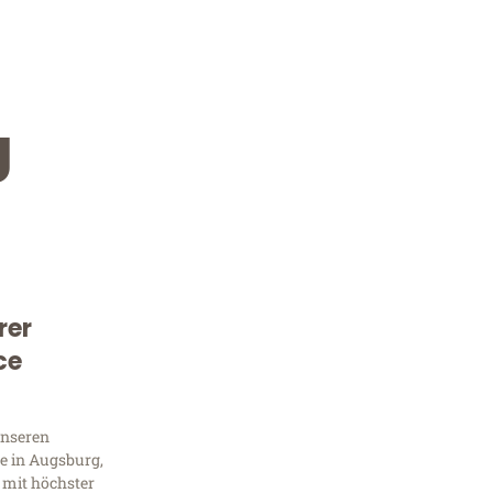
g
rer
Kostenlose Beratung!
ce
Sie 
unseren
Frag
e in Augsburg,
 mit höchster