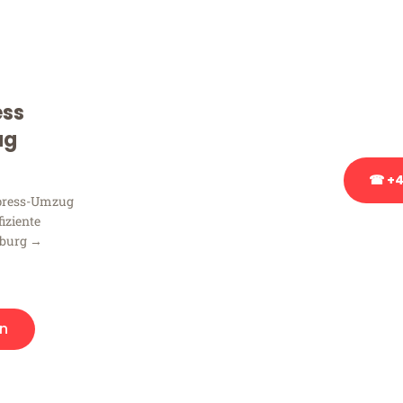
Sie haben Fragen zu Ihrem
Beratung bezüglich Ihres
Rufen Sie uns gerne an, un
ess
Ihnen kostenlos weiterzuh
ug
☎ +4
xpress-Umzug
fiziente
Stattdessen eine u
sburg →
n