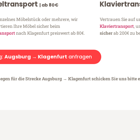
ltransport
Klaviertra
| ab 80€
inzelnes Möbelstück oder mehrere, wir
Vertrauen Sie auf u
tieren Ihre Möbel sicher beim
Klaviertransport
, 
ansport
nach Klagenfurt preiswert ab 80€.
sicher
ab 200€ zu be
g:
Augsburg → Klagenfurt
anfragen
iegen für die Strecke Augsburg → Klagenfurt schicken Sie uns bitte 