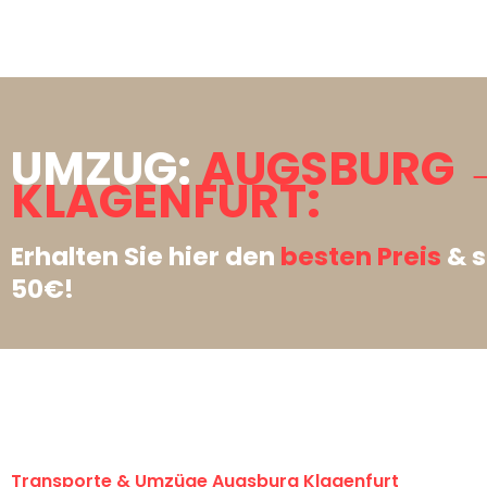
UMZUG:
AUGSBURG 
KLAGENFURT:
Erhalten Sie hier den
besten Preis
& s
50€!
Transporte & Umzüge Augsburg Klagenfurt