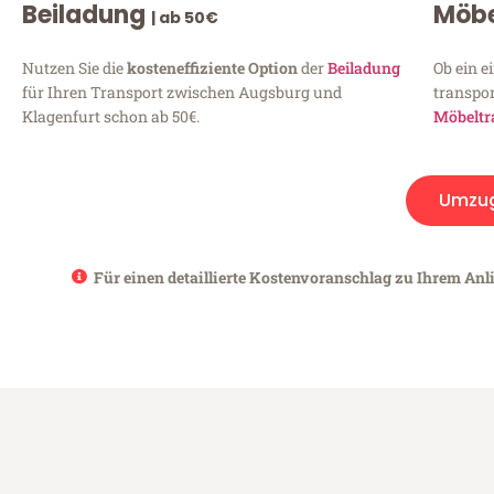
Beiladung
Möbe
| ab 50€
Nutzen Sie die
kosteneffiziente Option
der
Beiladung
Ob ein e
für Ihren Transport zwischen Augsburg und
transpor
Klagenfurt schon ab 50€.
Möbeltr
Umzu
Für einen detaillierte Kostenvoranschlag zu Ihrem Anl