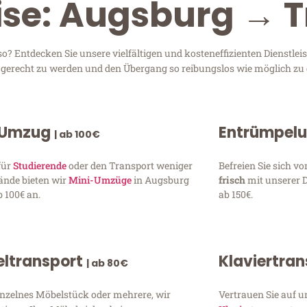
eise: Augsburg → 
 Entdecken Sie unsere vielfältigen und kosteneffizienten Dienstlei
n gerecht zu werden und den Übergang so reibungslos wie möglich zu 
 Umzug
Entrümpel
| ab 100€
für
Studierende
oder den Transport weniger
Befreien Sie sich 
ände bieten wir
Mini-Umzüge
in Augsburg
frisch
mit unserer 
 100€ an.
ab 150€.
ltransport
Klaviertra
| ab 80€
inzelnes Möbelstück oder mehrere, wir
Vertrauen Sie auf u