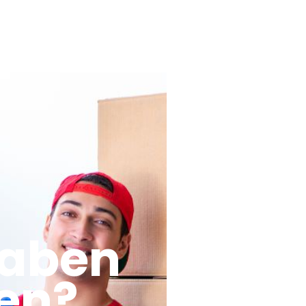
haben
en?