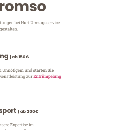
Tromso
stungen bei Hart Umzugsservice
gestalten.
ung
| ab 150€
von Unnötigem und
starten Sie
Dienstleistung zur
Entrümpelung
nsport
| ab 200€
nsere Expertise im