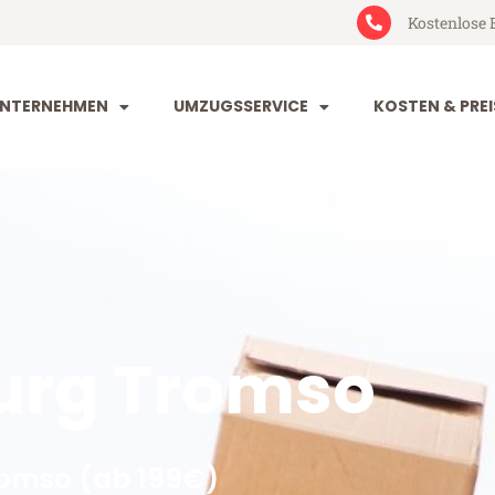
Kostenlose 
NTERNEHMEN
UMZUGSSERVICE
KOSTEN & PREI
urg Tromso
omso (ab 199€)