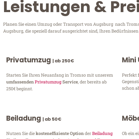
Leistungen & Pr
Planen Sie einen Umzug oder Transport von Augsburg nach Tromso?
Augsburg, die speziell darauf ausgerichtet sind, Ihren Bedürfnisse
Privatumzug
Mini
| ab 250€
Starten Sie Ihren Neuanfang in Tromso mit unserem
Perfekt 
Gegenst
umfassenden
Privatumzug
Service
, der bereits ab
schon ab
250€ beginnt.
Beiladung
Möbe
| ab 50€
Nutzen Sie die
kosteneffiziente Option
der
Beiladung
Ob ein e