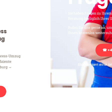
Sie haben Fragen zu Ihrem
Beratung bezüglich Ihres
Rufen Sie uns gerne an, un
ess
Ihnen kostenlos weiterzuh
ug
☎ +4
xpress-Umzug
fiziente
Stattdessen eine u
sburg →