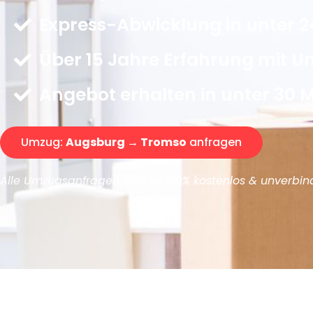
Express-Abwicklung in unter 2
Über 15 Jahre Erfahrung mit 
Angebot erhalten in unter 30 
Umzug:
Augsburg → Tromso
anfragen
Alle Umzugsanfragen sind zu 100% kostenlos & unverbind