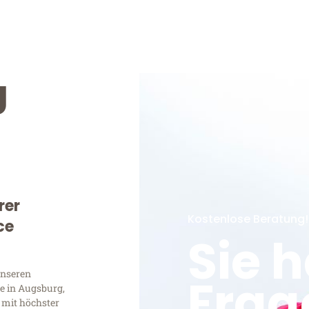
g
rer
Kostenlose Beratung!
ce
Sie 
unseren
Frag
e in Augsburg,
 mit höchster