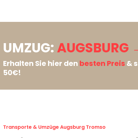
UMZUG:
AUGSBURG 
Erhalten Sie hier den
besten Preis
& s
50€!
Transporte & Umzüge Augsburg Tromso