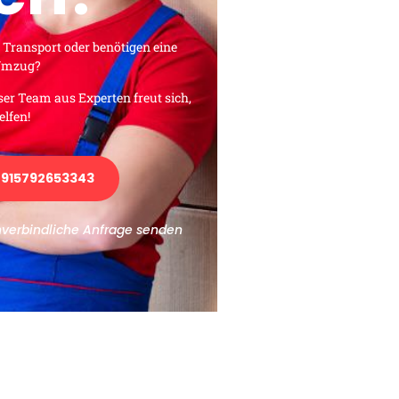
 Transport oder benötigen eine
 Umzug?
ser Team aus Experten freut sich,
elfen!
915792653343
nverbindliche Anfrage senden