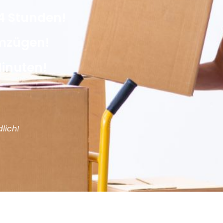
4 Stunden!
Umzügen!
Minuten!
lich!