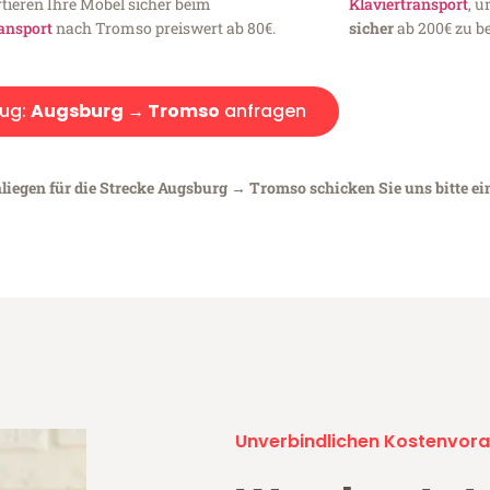
tieren Ihre Möbel sicher beim
Klaviertransport
, 
ansport
nach Tromso preiswert ab 80€.
sicher
ab 200€ zu be
ug:
Augsburg → Tromso
anfragen
nliegen für die Strecke Augsburg → Tromso schicken Sie uns bitte e
Unverbindlichen Kostenvora