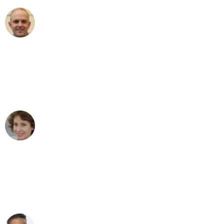
Frederik F.
Umzug in Augsburg
"Besser hätte ich mir den Umzug von
Augsburg nach Wien nicht vorstellen
können - DANKE!"
Maria W
Umzug von Augsburg nach Wien
"Mein Klavier kam in unter 24 Stunden
ohne einen Kratzer an - ein
erstklassiger Service!"