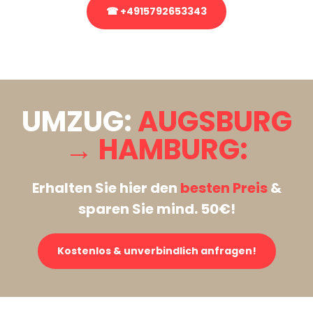
☎ +4915792653343
Stattdessen eine unverbindliche Anfrage senden
UMZUG:
AUGSBURG
→ HAMBURG:
Erhalten Sie hier den
besten Preis
&
sparen Sie mind. 50€!
Kostenlos & unverbindlich anfragen!