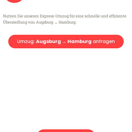
Nutzen Sie unseren Express-Umzug für eine schnelle und effiziente
Übersiedlung von Augsburg → Hamburg.
Umzug:
Augsburg → Hamburg
anfragen
Kostenlose Beratung!
Sie haben Fragen?
Sie haben Fragen zu Ihrem Transport oder benötigen eine Beratung
bezüglich Ihres Umzug?
Rufen Sie uns gerne an, unser Team aus Experten freut sich, Ihnen
kostenlos weiterzuhelfen!