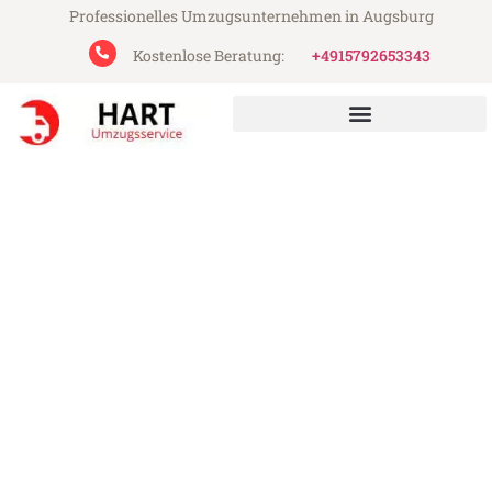
Professionelles Umzugsunternehmen in Augsburg
Kostenlose Beratung:
+4915792653343
Hart Umzugsservice aus Augsburg
Umzug Augsburg Zaanstad
Günstiger Umzug Augsburg Zaanstad (ab
199€)
Express-Abwicklung in unter 24 Stunden!
Über 15 Jahre Erfahrung mit Umzügen!
Angebot erhalten in unter 30 Minuten!