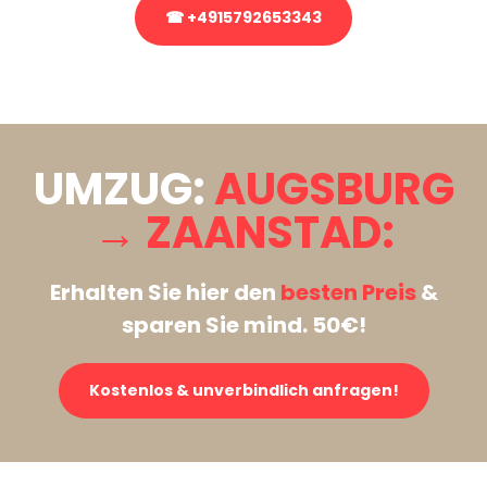
☎ +4915792653343
Stattdessen eine unverbindliche Anfrage senden
UMZUG:
AUGSBURG
→ ZAANSTAD:
Erhalten Sie hier den
besten Preis
&
sparen Sie mind. 50€!
Kostenlos & unverbindlich anfragen!