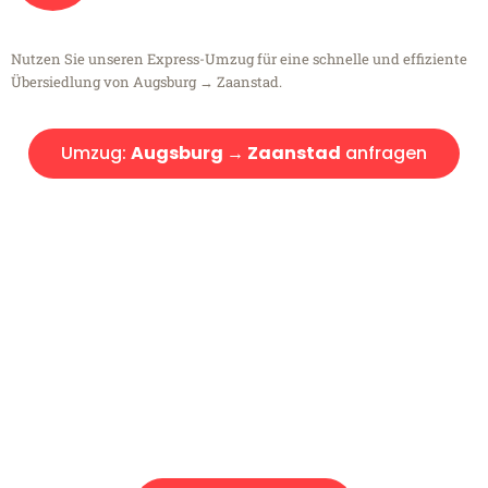
Nutzen Sie unseren Express-Umzug für eine schnelle und effiziente
Übersiedlung von Augsburg → Zaanstad.
Umzug:
Augsburg → Zaanstad
anfragen
Kostenlose Beratung!
Sie haben Fragen?
Sie haben Fragen zu Ihrem Transport oder benötigen eine Beratung
bezüglich Ihres Umzug?
Rufen Sie uns gerne an, unser Team aus Experten freut sich, Ihnen
kostenlos weiterzuhelfen!