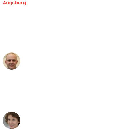
Augsburg
"Erste Klasse! Ein großes Dankeschön
an das gesamte Team von Hart
Umzugsservice für ihren
außergewöhnlichen Service!"
Frederik F.
Umzug in Augsburg
"Besser hätte ich mir den Umzug von
Augsburg nach Wien nicht vorstellen
können - DANKE!"
Maria W
Umzug von Augsburg nach Wien