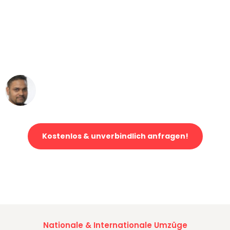
"Mein Klavier kam in unter 24 Stunden
ohne einen Kratzer an - ein
erstklassiger Service!"
Ümit Y.
Klaviertransport in Augsburg
Kostenlos & unverbindlich anfragen!
Jetzt anfragen und der nächste glückliche Kunde werden. Alle
Umzugsanfragen sind zu
100% kostenlos & unverbindlich!
Nationale & Internationale Umzüge