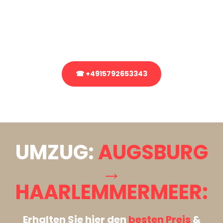
Sie haben Fragen zu Ihrem Transport oder benötigen eine Beratung
bezüglich Ihres Umzug?
Rufen Sie uns gerne an, unser Team aus Experten freut sich, Ihnen
kostenlos weiterzuhelfen!
☎ +4915792653343
Stattdessen eine unverbindliche Anfrage senden
UMZUG:
AUGSBURG
→
HAARLEMMERMEER:
Erhalten Sie hier den
besten Preis
&