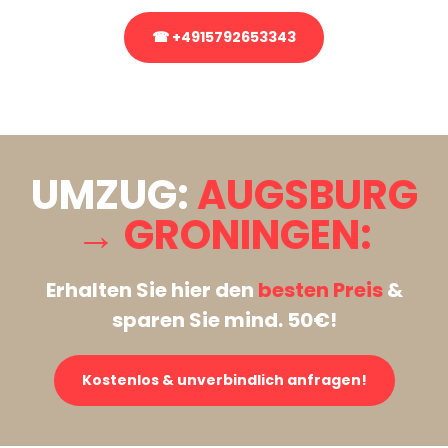
☎ +4915792653343
Stattdessen eine unverbindliche Anfrage senden
UMZUG:
AUGSBURG
→ GRONINGEN:
Erhalten Sie hier den
besten Preis
&
sparen Sie mind. 50€!
Kostenlos & unverbindlich anfragen!