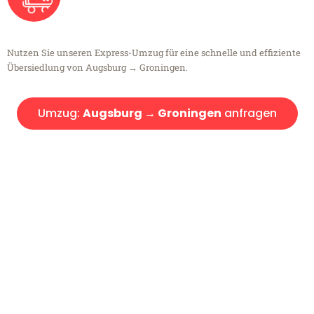
Nutzen Sie unseren Express-Umzug für eine schnelle und effiziente
Übersiedlung von Augsburg → Groningen.
Umzug:
Augsburg → Groningen
anfragen
Kostenlose Beratung!
Sie haben Fragen?
Sie haben Fragen zu Ihrem Transport oder benötigen eine Beratung
bezüglich Ihres Umzug?
Rufen Sie uns gerne an, unser Team aus Experten freut sich, Ihnen
kostenlos weiterzuhelfen!