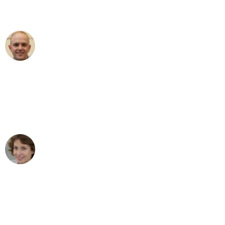
außergewöhnlichen Service!"
Frederik F.
Umzug in Augsburg
"Besser hätte ich mir den Umzug von
Augsburg nach Wien nicht vorstellen
können - DANKE!"
Maria W
Umzug von Augsburg nach Wien
"Mein Klavier kam in unter 24 Stunden
ohne einen Kratzer an - ein
erstklassiger Service!"