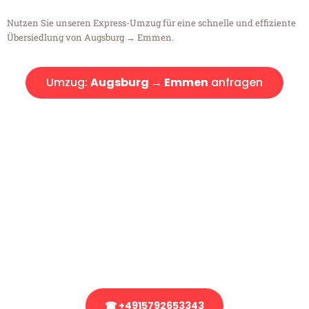
Nutzen Sie unseren Express-Umzug für eine schnelle und effiziente
Übersiedlung von Augsburg → Emmen.
Umzug:
Augsburg → Emmen
anfragen
Kostenlose Beratung!
Sie haben Fragen?
Sie haben Fragen zu Ihrem Transport oder benötigen eine Beratung
bezüglich Ihres Umzug?
Rufen Sie uns gerne an, unser Team aus Experten freut sich, Ihnen
kostenlos weiterzuhelfen!
☎ +4915792653343