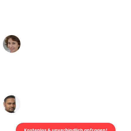
"Besser hätte ich mir den Umzug von
Augsburg nach Wien nicht vorstellen
können - DANKE!"
Maria W
Umzug von Augsburg nach Wien
"Mein Klavier kam in unter 24 Stunden
ohne einen Kratzer an - ein
erstklassiger Service!"
Ümit Y.
Klaviertransport in Augsburg
Kostenlos & unverbindlich anfragen!