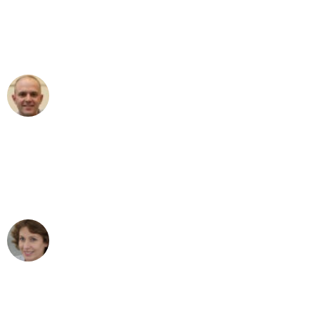
an das gesamte Team von Hart
Umzugsservice für ihren
außergewöhnlichen Service!"
Frederik F.
Umzug in Augsburg
"Besser hätte ich mir den Umzug von
Augsburg nach Wien nicht vorstellen
können - DANKE!"
Maria W
Umzug von Augsburg nach Wien
"Mein Klavier kam in unter 24 Stunden