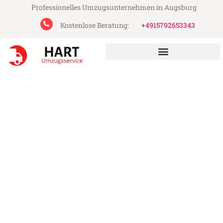
Professionelles Umzugsunternehmen in Augsburg
Kostenlose Beratung:
+4915792653343
Hart Umzugsservice aus Augsburg
Umzug Augsburg Ancona
Günstiger Umzug Augsburg Ancona (ab
199€)
Express-Abwicklung in unter 24 Stunden!
Über 15 Jahre Erfahrung mit Umzügen!
Angebot erhalten in unter 30 Minuten!