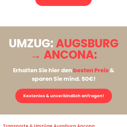
Stattdessen eine unverbindliche Anfrage senden
UMZUG:
AUGSBURG
→ ANCONA:
Erhalten Sie hier den
besten Preis
&
sparen Sie mind. 50€!
Kostenlos & unverbindlich anfragen!
Transporte & Umzüge Augsburg Ancona