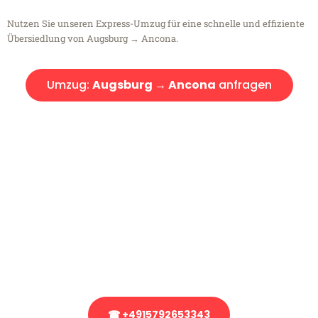
Nutzen Sie unseren Express-Umzug für eine schnelle und effiziente
Übersiedlung von Augsburg → Ancona.
Umzug:
Augsburg → Ancona
anfragen
Kostenlose Beratung!
Sie haben Fragen?
Sie haben Fragen zu Ihrem Transport oder benötigen eine Beratung
bezüglich Ihres Umzug?
Rufen Sie uns gerne an, unser Team aus Experten freut sich, Ihnen
kostenlos weiterzuhelfen!
☎ +4915792653343