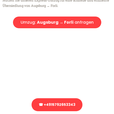
Nutzen Sie unseren Express-Umzug für eine schnelle und effiziente
Übersiedlung von Augsburg → Forli.
Umzug:
Augsburg → Forli
anfragen
Kostenlose Beratung!
Sie haben Fragen?
Sie haben Fragen zu Ihrem Transport oder benötigen eine Beratung
bezüglich Ihres Umzug?
Rufen Sie uns gerne an, unser Team aus Experten freut sich, Ihnen
kostenlos weiterzuhelfen!
☎ +4915792653343