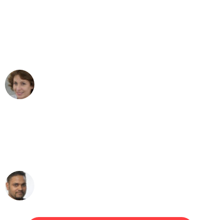
"Besser hätte ich mir den Umzug von
Augsburg nach Wien nicht vorstellen
können - DANKE!"
Maria W
Umzug von Augsburg nach Wien
"Mein Klavier kam in unter 24 Stunden
ohne einen Kratzer an - ein
erstklassiger Service!"
Ümit Y.
Klaviertransport in Augsburg