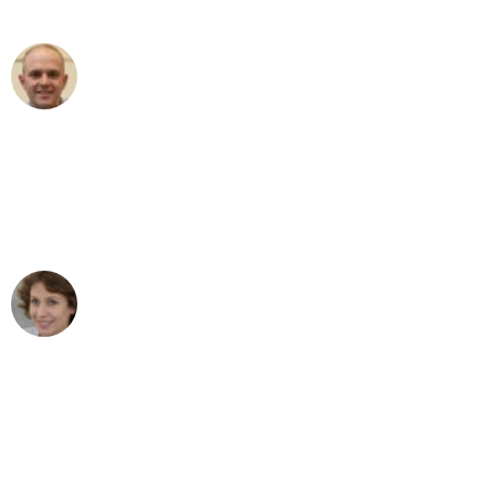
außergewöhnlichen Service!"
Frederik F.
Umzug in Augsburg
"Besser hätte ich mir den Umzug von
Augsburg nach Wien nicht vorstellen
können - DANKE!"
Maria W
Umzug von Augsburg nach Wien
"Mein Klavier kam in unter 24 Stunden
ohne einen Kratzer an - ein
erstklassiger Service!"