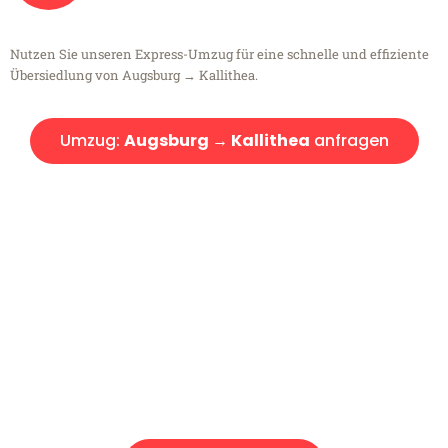
Nutzen Sie unseren Express-Umzug für eine schnelle und effiziente
Übersiedlung von Augsburg → Kallithea.
Umzug:
Augsburg → Kallithea
anfragen
Kostenlose Beratung!
Sie haben Fragen?
Sie haben Fragen zu Ihrem Transport oder benötigen eine Beratung
bezüglich Ihres Umzug?
Rufen Sie uns gerne an, unser Team aus Experten freut sich, Ihnen
kostenlos weiterzuhelfen!