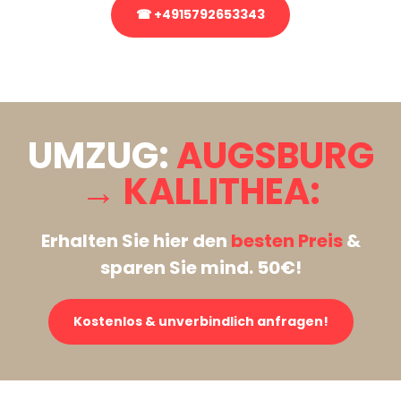
☎ +4915792653343
Stattdessen eine unverbindliche Anfrage senden
UMZUG:
AUGSBURG
→ KALLITHEA:
Erhalten Sie hier den
besten Preis
&
sparen Sie mind. 50€!
Kostenlos & unverbindlich anfragen!