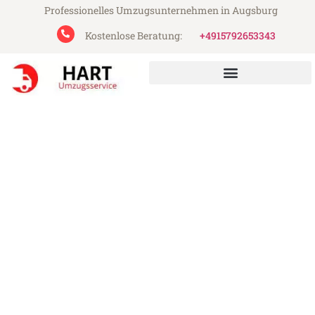
Professionelles Umzugsunternehmen in Augsburg
Kostenlose Beratung:
+4915792653343
Hart Umzugsservice aus Augsburg
Umzug Augsburg Kallithea
Günstiger Umzug Augsburg Kallithea (ab
199€)
Express-Abwicklung in unter 24 Stunden!
Über 15 Jahre Erfahrung mit Umzügen!
Angebot erhalten in unter 30 Minuten!