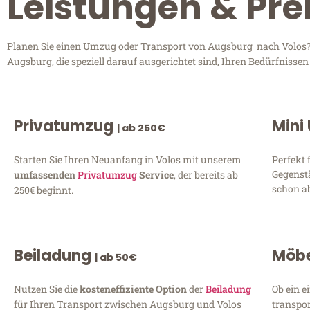
Leistungen & Pre
Planen Sie einen Umzug oder Transport von Augsburg nach Volos? E
Augsburg, die speziell darauf ausgerichtet sind, Ihren Bedürfnisse
Privatumzug
Mini
| ab 250€
Starten Sie Ihren Neuanfang in Volos mit unserem
Perfekt 
Gegenst
umfassenden
Privatumzug
Service
, der bereits ab
schon ab
250€ beginnt.
Beiladung
Möbe
| ab 50€
Nutzen Sie die
kosteneffiziente Option
der
Beiladung
Ob ein e
für Ihren Transport zwischen Augsburg und Volos
transpor