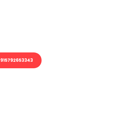
 Transport oder benötigen eine
 Umzug?
ser Team aus Experten freut sich,
elfen!
915792653343
nverbindliche Anfrage senden