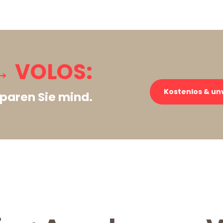
→ VOLOS:
Kostenlos & un
paren Sie mind.