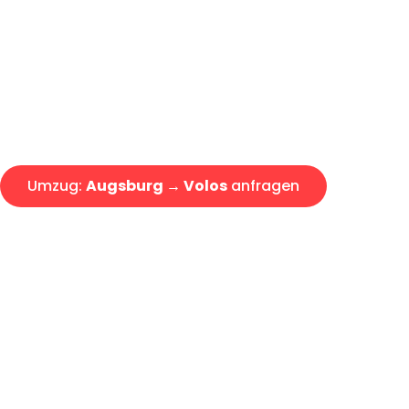
Express-Abwicklung in unter 2
Über 15 Jahre Erfahrung mit 
Angebot erhalten in unter 30 
Umzug:
Augsburg → Volos
anfragen
Alle Umzugsanfragen sind zu 100% kostenlos & unverbind