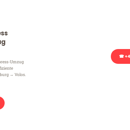
Sie haben Fragen zu Ihrem
Beratung bezüglich Ihres
Rufen Sie uns gerne an, un
ess
Ihnen kostenlos weiterzuh
ug
☎ +4
xpress-Umzug
fiziente
Stattdessen eine u
burg → Volos.