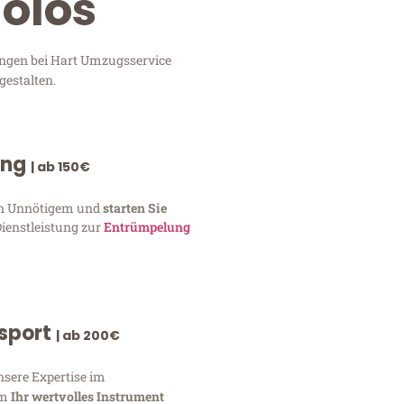
olos
ungen bei Hart Umzugsservice
gestalten.
ung
| ab 150€
von Unnötigem und
starten Sie
Dienstleistung zur
Entrümpelung
nsport
| ab 200€
nsere Expertise im
um
Ihr wertvolles Instrument