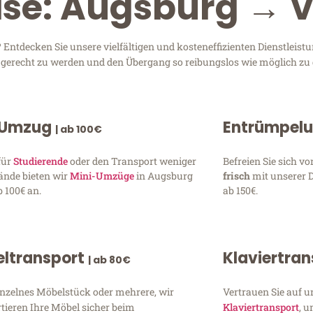
ise: Augsburg → V
ntdecken Sie unsere vielfältigen und kosteneffizienten Dienstleist
n gerecht zu werden und den Übergang so reibungslos wie möglich zu 
 Umzug
Entrümpel
| ab 100€
für
Studierende
oder den Transport weniger
Befreien Sie sich 
ände bieten wir
Mini-Umzüge
in Augsburg
frisch
mit unserer 
 100€ an.
ab 150€.
ltransport
Klaviertra
| ab 80€
inzelnes Möbelstück oder mehrere, wir
Vertrauen Sie auf u
tieren Ihre Möbel sicher beim
Klaviertransport
, 