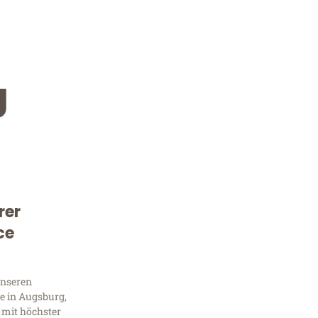
g
rer
Kostenlose Beratung!
ce
Sie 
Frag
unseren
e in Augsburg,
 mit höchster