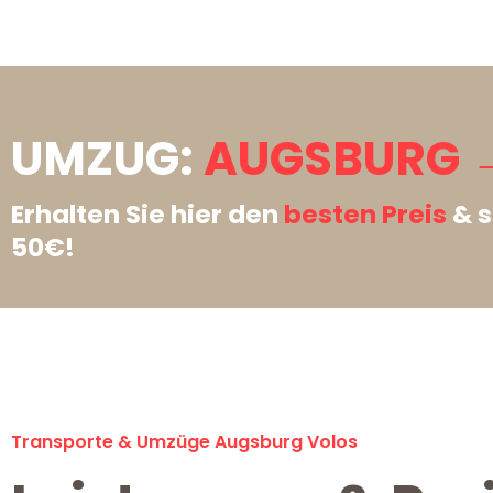
UMZUG:
AUGSBURG 
Erhalten Sie hier den
besten Preis
& s
50€!
Transporte & Umzüge Augsburg Volos