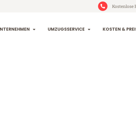
Kostenlose 
NTERNEHMEN
UMZUGSSERVICE
KOSTEN & PREI
rg Volos
los (ab 199€)