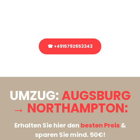
Sie haben Fragen zu Ihrem Transport oder benötigen eine Beratung
bezüglich Ihres Umzug?
Rufen Sie uns gerne an, unser Team aus Experten freut sich, Ihnen
kostenlos weiterzuhelfen!
☎ +4915792653343
Stattdessen eine unverbindliche Anfrage senden
UMZUG:
AUGSBURG
→ NORTHAMPTON:
Erhalten Sie hier den
besten Preis
&
sparen Sie mind. 50€!