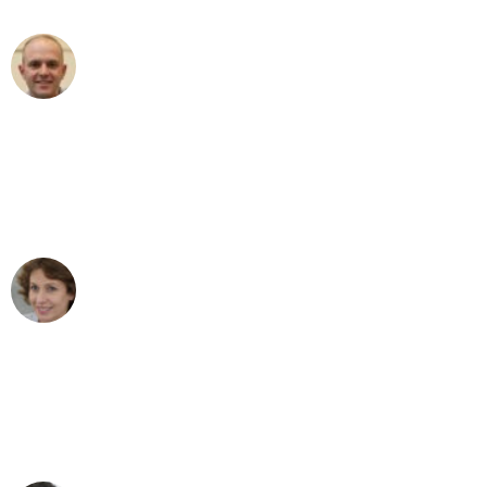
Frederik F.
Umzug in Augsburg
"Besser hätte ich mir den Umzug von
Augsburg nach Wien nicht vorstellen
können - DANKE!"
Maria W
Umzug von Augsburg nach Wien
"Mein Klavier kam in unter 24 Stunden
ohne einen Kratzer an - ein
erstklassiger Service!"