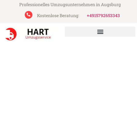
Professionelles Umzugsunternehmen in Augsburg
Kostenlose Beratung:
+4915792653343
Hart Umzugsservice aus Augsburg
Umzug Augsburg
Northampton
Günstiger Umzug Augsburg Northampton
(ab 199€)
Express-Abwicklung in unter 24 Stunden!
Über 15 Jahre Erfahrung mit Umzügen!