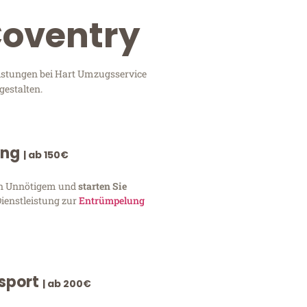
Coventry
eistungen bei Hart Umzugsservice
gestalten.
ung
| ab 150€
von Unnötigem und
starten Sie
Dienstleistung zur
Entrümpelung
nsport
| ab 200€