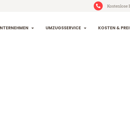
Kostenlose 
NTERNEHMEN
UMZUGSSERVICE
KOSTEN & PREI
rg Coventry
ventry (ab 199€)