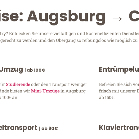
ise: Augsburg → 
? Entdecken Sie unsere vielfältigen und kosteneffizienten Dienstl
n gerecht zu werden und den Übergang so reibungslos wie möglich zu 
 Umzug
Entrümpel
| ab 100€
für
Studierende
oder den Transport weniger
Befreien Sie sich 
ände bieten wir
Mini-Umzüge
in Augsburg
frisch
mit unserer 
 100€ an.
ab 150€.
ltransport
Klaviertra
| ab 80€