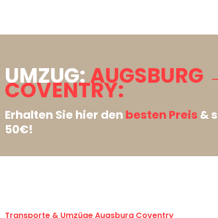
UMZUG:
AUGSBURG 
COVENTRY:
Erhalten Sie hier den
besten Preis
& s
50€!
Transporte & Umzüge Augsburg Coventry