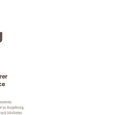
g
rer
Kostenlose Beratung!
ce
Sie 
unseren
Frag
e in Augsburg,
 mit höchster