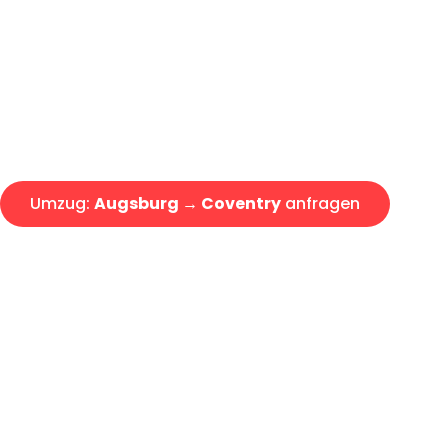
Express-Abwicklung in unter 2
Über 15 Jahre Erfahrung mit 
Angebot erhalten in unter 30 
Umzug:
Augsburg → Coventry
anfragen
Alle Umzugsanfragen sind zu 100% kostenlos & unverbind