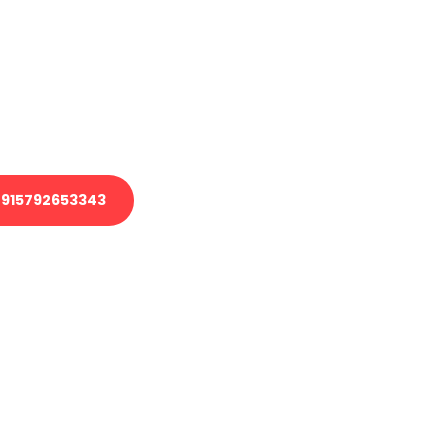
 Transport oder benötigen eine
 Umzug?
ser Team aus Experten freut sich,
elfen!
915792653343
nverbindliche Anfrage senden