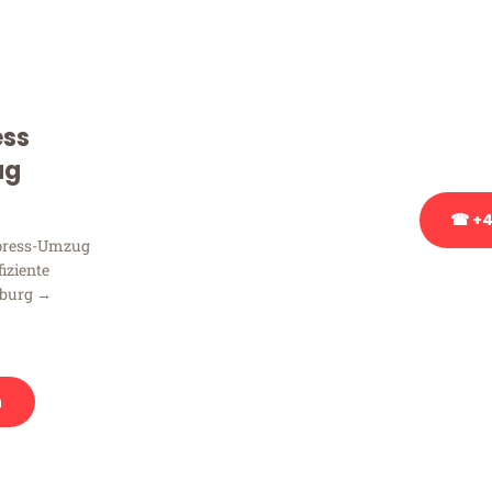
Sie haben Fragen zu Ihrem
Beratung bezüglich Ihres
Rufen Sie uns gerne an, un
ess
Ihnen kostenlos weiterzuh
ug
☎ +4
xpress-Umzug
fiziente
Stattdessen eine u
sburg →
n