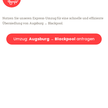
Nutzen Sie unseren Express-Umzug für eine schnelle und effiziente
Übersiedlung von Augsburg → Blackpool.
Umzug:
Augsburg → Blackpool
anfragen
Kostenlose Beratung!
Sie haben Fragen?
Sie haben Fragen zu Ihrem Transport oder benötigen eine Beratung
bezüglich Ihres Umzug?
Rufen Sie uns gerne an, unser Team aus Experten freut sich, Ihnen
kostenlos weiterzuhelfen!