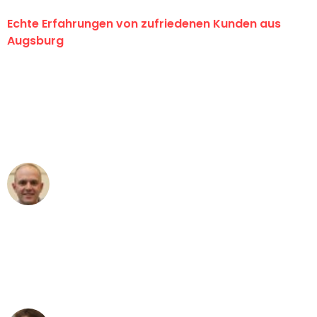
Echte Erfahrungen von zufriedenen Kunden aus
Augsburg
"Erste Klasse! Ein großes Dankeschön
an das gesamte Team von Hart
Umzugsservice für ihren
außergewöhnlichen Service!"
Frederik F.
Umzug in Augsburg
"Besser hätte ich mir den Umzug von
Augsburg nach Wien nicht vorstellen
können - DANKE!"