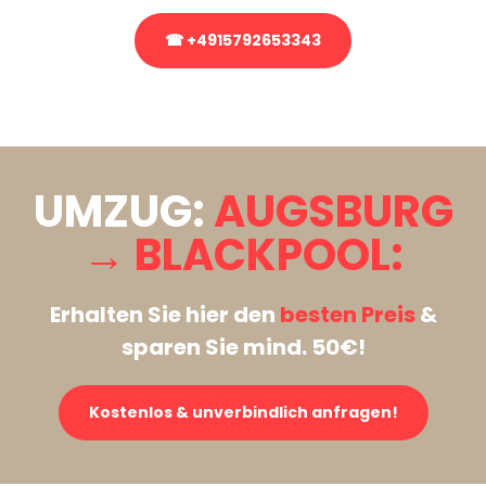
☎ +4915792653343
Stattdessen eine unverbindliche Anfrage senden
UMZUG:
AUGSBURG
→ BLACKPOOL:
Erhalten Sie hier den
besten Preis
&
sparen Sie mind. 50€!
Kostenlos & unverbindlich anfragen!