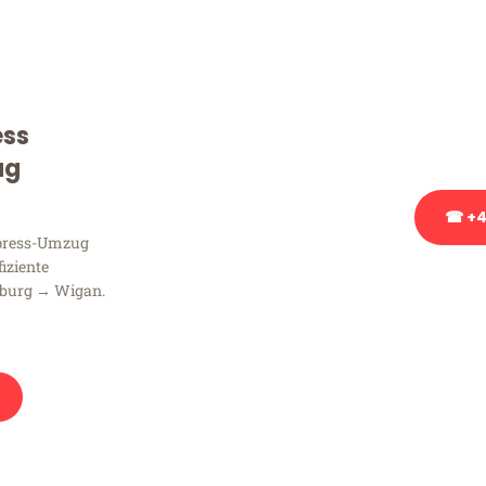
Sie haben Fragen zu Ihrem
Beratung bezüglich Ihres
Rufen Sie uns gerne an, un
ess
Ihnen kostenlos weiterzuh
ug
☎ +4
xpress-Umzug
fiziente
Stattdessen eine u
sburg → Wigan.