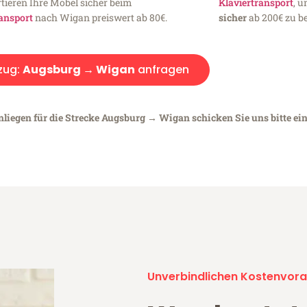
tieren Ihre Möbel sicher beim
Klaviertransport
, 
ansport
nach Wigan preiswert ab 80€.
sicher
ab 200€ zu be
zug:
Augsburg → Wigan
anfragen
nliegen für die Strecke Augsburg → Wigan schicken Sie uns bitte ei
Unverbindlichen Kostenvora