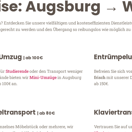
eise: Augsburg → 
Entdecken Sie unsere vielfältigen und kosteneffizienten Dienstleis
n gerecht zu werden und den Übergang so reibungslos wie möglich zu 
 Umzug
Entrümpel
| ab 100€
für
Studierende
oder den Transport weniger
Befreien Sie sich 
ände bieten wir
Mini-Umzüge
in Augsburg
frisch
mit unserer 
 100€ an.
ab 150€.
ltransport
Klaviertra
| ab 80€
inzelnes Möbelstück oder mehrere, wir
Vertrauen Sie auf u