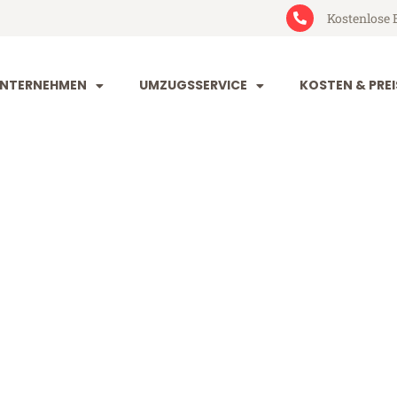
Kostenlose 
NTERNEHMEN
UMZUGSSERVICE
KOSTEN & PREI
urg Wigan
gan (ab 199€)