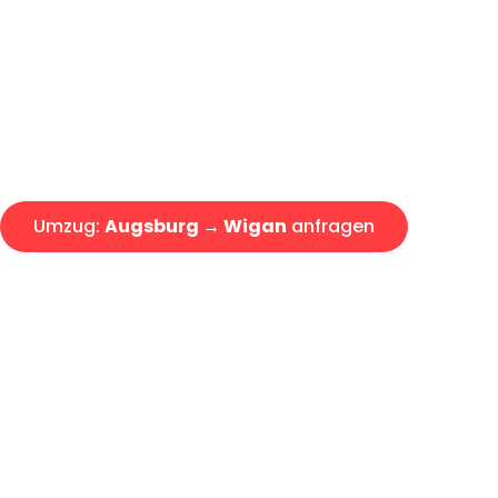
Express-Abwicklung in unter 2
Über 15 Jahre Erfahrung mit 
Angebot erhalten in unter 30 
Umzug:
Augsburg → Wigan
anfragen
Alle Umzugsanfragen sind zu 100% kostenlos & unverbind