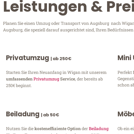
Leistungen & Pr
Planen Sie einen Umzug oder Transport von Augsburg nach Wigan? 
Augsburg, die speziell darauf ausgerichtet sind, Ihren Bedürfnisse
Privatumzug
Mini
| ab 250€
Starten Sie Ihren Neuanfang in Wigan mit unserem
Perfekt 
Gegenst
umfassenden
Privatumzug
Service
, der bereits ab
schon ab
250€ beginnt.
Beiladung
Möbe
| ab 50€
Nutzen Sie die
kosteneffiziente Option
der
Beiladung
Ob ein e