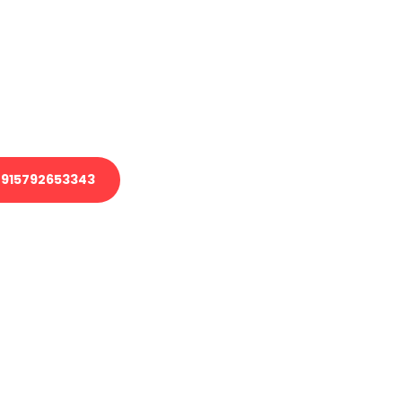
 Transport oder benötigen eine
 Umzug?
ser Team aus Experten freut sich,
elfen!
915792653343
nverbindliche Anfrage senden