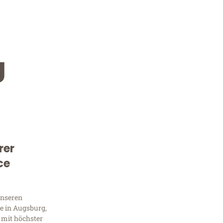
g
rer
Kostenlose Beratung!
ce
Sie 
unseren
Frag
e in Augsburg,
 mit höchster