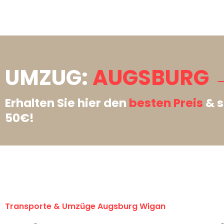
UMZUG:
AUGSBURG 
Erhalten Sie hier den
besten Preis
& s
50€!
Transporte & Umzüge Augsburg Wigan