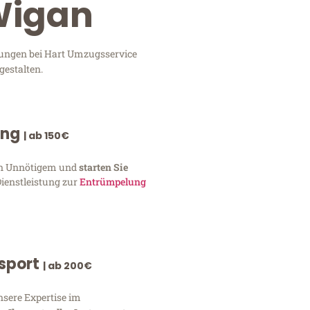
Wigan
tungen bei Hart Umzugsservice
gestalten.
ung
| ab 150€
von Unnötigem und
starten Sie
Dienstleistung zur
Entrümpelung
nsport
| ab 200€
nsere Expertise im