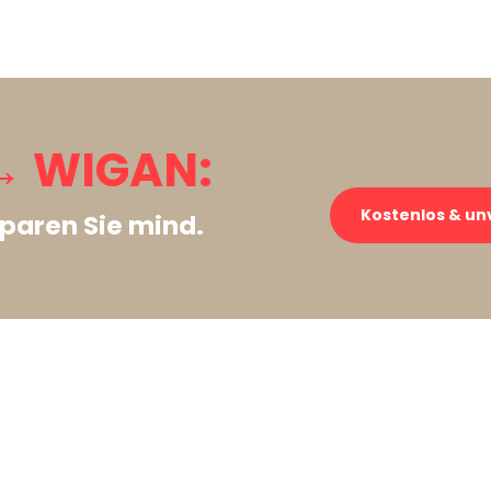
→ WIGAN:
Kostenlos & un
paren Sie mind.