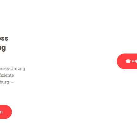
Sie haben Fragen zu Ihrem
Beratung bezüglich Ihres
Rufen Sie uns gerne an, un
ess
Ihnen kostenlos weiterzuh
ug
☎ +4
xpress-Umzug
fiziente
Stattdessen eine u
sburg →
n