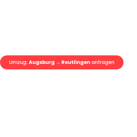
Express-Abwicklung in unter 2
Über 15 Jahre Erfahrung mit 
Angebot erhalten in unter 30 
Umzug:
Augsburg → Reutlingen
anfragen
Alle Umzugsanfragen sind zu 100% kostenlos & unverbind