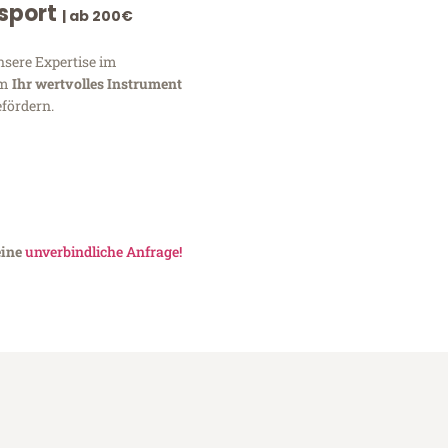
nsport
| ab 200€
nsere Expertise im
um
Ihr wertvolles Instrument
fördern.
eine
unverbindliche Anfrage!