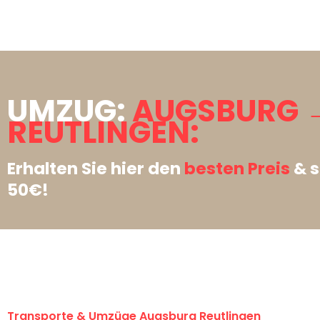
UMZUG:
AUGSBURG 
REUTLINGEN:
Erhalten Sie hier den
besten Preis
& s
50€!
Transporte & Umzüge Augsburg Reutlingen