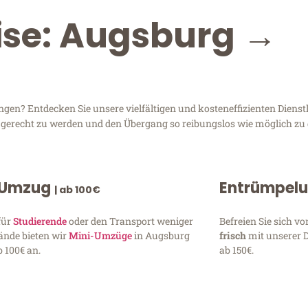
ise: Augsburg →
en? Entdecken Sie unsere vielfältigen und kosteneffizienten Diens
n gerecht zu werden und den Übergang so reibungslos wie möglich zu 
 Umzug
Entrümpel
| ab 100€
für
Studierende
oder den Transport weniger
Befreien Sie sich 
ände bieten wir
Mini-Umzüge
in Augsburg
frisch
mit unserer 
 100€ an.
ab 150€.