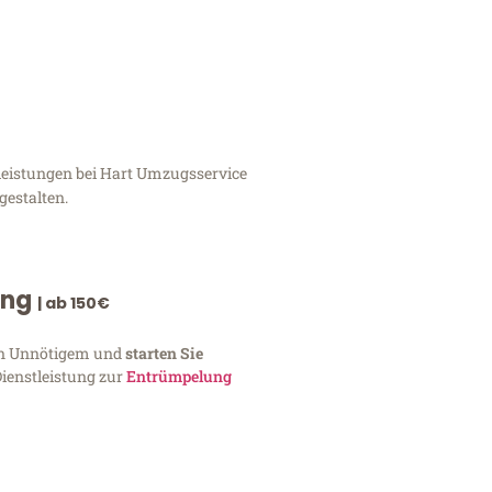
tleistungen bei Hart Umzugsservice
gestalten.
ung
| ab 150€
von Unnötigem und
starten Sie
Dienstleistung zur
Entrümpelung