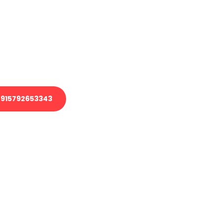
 Transport oder benötigen eine
 Umzug?
ser Team aus Experten freut sich,
elfen!
915792653343
nverbindliche Anfrage senden