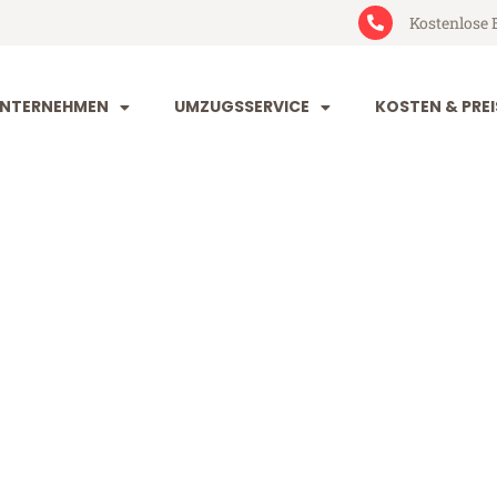
Kostenlose 
NTERNEHMEN
UMZUGSSERVICE
KOSTEN & PREI
rg Reutlingen
utlingen (ab 199€)