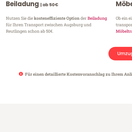
Beiladung
Möbe
| ab 50€
Nutzen Sie die
kosteneffiziente Option
der
Beiladung
Ob ein e
für Ihren Transport zwischen Augsburg und
transpor
Reutlingen schon ab 50€.
Möbeltr
Umzu
Für einen detaillierte Kostenvoranschlag zu Ihrem Anl