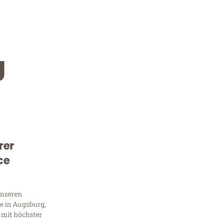
g
rer
Kostenlose Beratung!
ce
Sie 
unseren
Frag
e in Augsburg,
 mit höchster