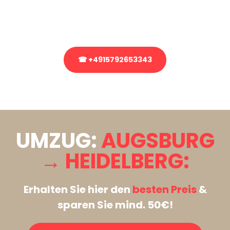
Rufen Sie uns gerne an, unser Team aus Experten freut sich, Ihnen
kostenlos weiterzuhelfen!
☎ +4915792653343
Stattdessen eine unverbindliche Anfrage senden
UMZUG:
AUGSBURG
→ HEIDELBERG:
Erhalten Sie hier den
besten Preis
&
sparen Sie mind. 50€!