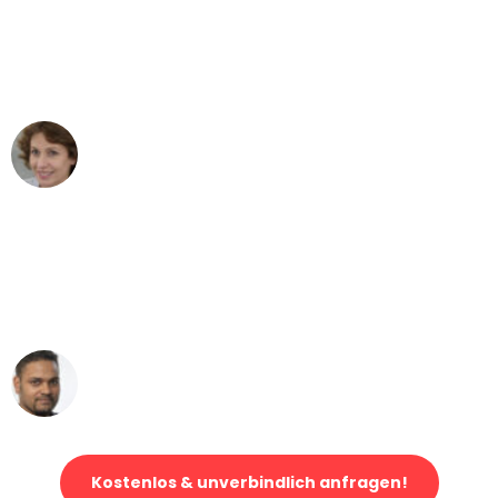
"Besser hätte ich mir den Umzug von
Augsburg nach Wien nicht vorstellen
können - DANKE!"
Maria W
Umzug von Augsburg nach Wien
"Mein Klavier kam in unter 24 Stunden
ohne einen Kratzer an - ein
erstklassiger Service!"
Ümit Y.
Klaviertransport in Augsburg
Kostenlos & unverbindlich anfragen!