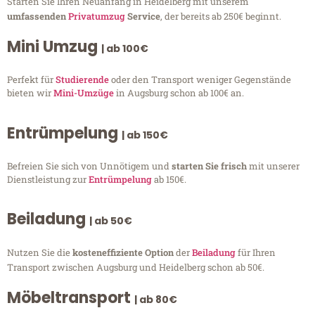
Starten Sie Ihren Neuanfang in Heidelberg mit unserem
umfassenden
Privatumzug
Service
, der bereits ab 250€ beginnt.
Mini Umzug
| ab 100€
Perfekt für
Studierende
oder den Transport weniger Gegenstände
bieten wir
Mini-Umzüge
in Augsburg schon ab 100€ an.
Entrümpelung
| ab 150€
Befreien Sie sich von Unnötigem und
starten Sie frisch
mit unserer
Dienstleistung zur
Entrümpelung
ab 150€.
Beiladung
| ab 50€
Nutzen Sie die
kosteneffiziente Option
der
Beiladung
für Ihren
Transport zwischen Augsburg und Heidelberg schon ab 50€.
Möbeltransport
| ab 80€