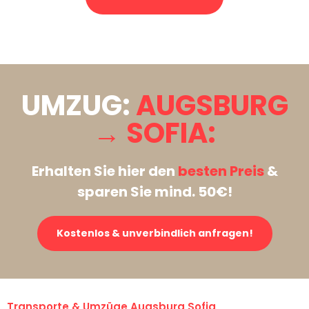
Stattdessen eine unverbindliche Anfrage senden
UMZUG:
AUGSBURG
→ SOFIA:
Erhalten Sie hier den
besten Preis
&
sparen Sie mind. 50€!
Kostenlos & unverbindlich anfragen!
Transporte & Umzüge Augsburg Sofia