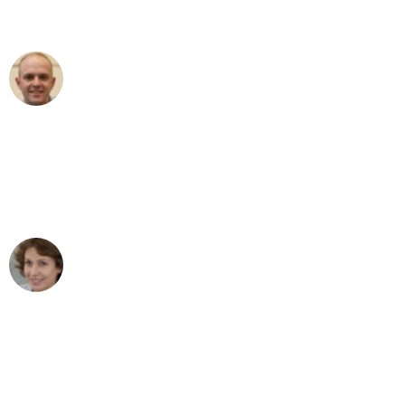
außergewöhnlichen Service!"
Frederik F.
Umzug in Augsburg
"Besser hätte ich mir den Umzug von
Augsburg nach Wien nicht vorstellen
können - DANKE!"
Maria W
Umzug von Augsburg nach Wien
"Mein Klavier kam in unter 24 Stunden
ohne einen Kratzer an - ein
erstklassiger Service!"