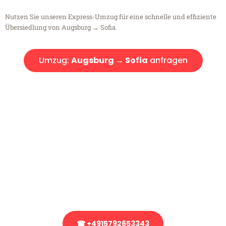
Nutzen Sie unseren Express-Umzug für eine schnelle und effiziente
Übersiedlung von Augsburg → Sofia.
Umzug:
Augsburg → Sofia
anfragen
Kostenlose Beratung!
Sie haben Fragen?
Sie haben Fragen zu Ihrem Transport oder benötigen eine Beratung
bezüglich Ihres Umzug?
Rufen Sie uns gerne an, unser Team aus Experten freut sich, Ihnen
kostenlos weiterzuhelfen!
☎ +4915792653343