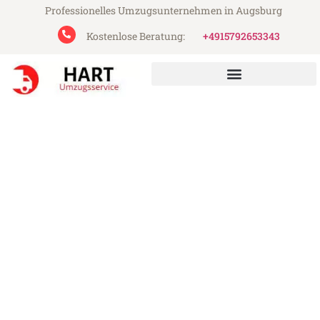
Professionelles Umzugsunternehmen in Augsburg
Kostenlose Beratung:
+4915792653343
Hart Umzugsservice aus Augsburg
Umzug Augsburg
Szombathely
Günstiger Umzug Augsburg Szombathely
(ab 199€)
Express-Abwicklung in unter 24 Stunden!
Über 15 Jahre Erfahrung mit Umzügen!