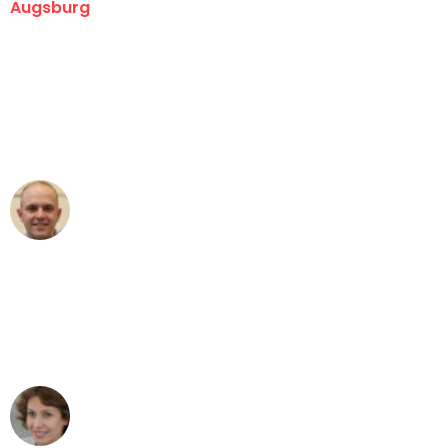
Augsburg
"Erste Klasse! Ein großes Dankeschön
an das gesamte Team von Hart
Umzugsservice für ihren
außergewöhnlichen Service!"
Frederik F.
Umzug in Augsburg
"Besser hätte ich mir den Umzug von
Augsburg nach Wien nicht vorstellen
können - DANKE!"
Maria W
Umzug von Augsburg nach Wien