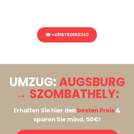
Rufen Sie uns gerne an, unser Team aus Experten freut sich, Ihnen
kostenlos weiterzuhelfen!
☎ +4915792653343
Stattdessen eine unverbindliche Anfrage senden
UMZUG:
AUGSBURG
→ SZOMBATHELY:
Erhalten Sie hier den
besten Preis
&
sparen Sie mind. 50€!