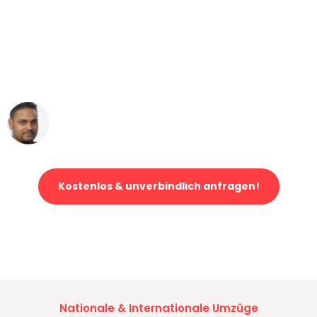
"Mein Klavier kam in unter 24 Stunden
ohne einen Kratzer an - ein
erstklassiger Service!"
Ümit Y.
Klaviertransport in Augsburg
Kostenlos & unverbindlich anfragen!
Jetzt anfragen und der nächste glückliche Kunde werden. Alle
Umzugsanfragen sind zu
100% kostenlos & unverbindlich!
Nationale & Internationale Umzüge