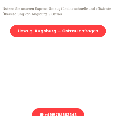
Nutzen Sie unseren Express-Umzug für eine schnelle und effiziente
Übersiedlung von Augsburg → Ostrau.
Umzug:
Augsburg → Ostrau
anfragen
Kostenlose Beratung!
Sie haben Fragen?
Sie haben Fragen zu Ihrem Transport oder benötigen eine Beratung
bezüglich Ihres Umzug?
Rufen Sie uns gerne an, unser Team aus Experten freut sich, Ihnen
kostenlos weiterzuhelfen!
☎ +4915792653343