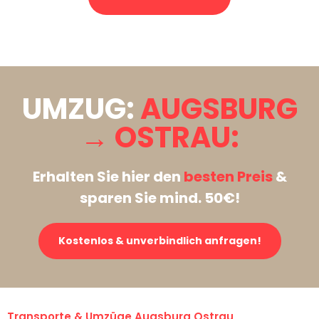
Stattdessen eine unverbindliche Anfrage senden
UMZUG:
AUGSBURG
→ OSTRAU:
Erhalten Sie hier den
besten Preis
&
sparen Sie mind. 50€!
Kostenlos & unverbindlich anfragen!
Transporte & Umzüge Augsburg Ostrau