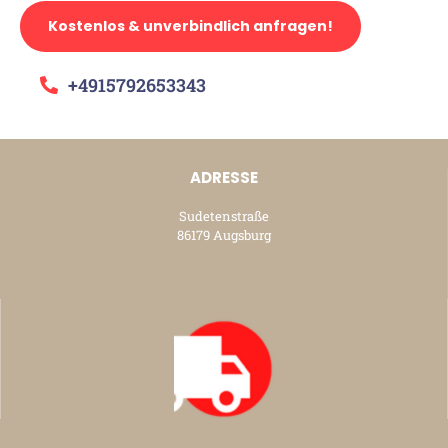
Kostenlos & unverbindlich anfragen!
+4915792653343
ADRESSE
Sudetenstraße
86179 Augsburg