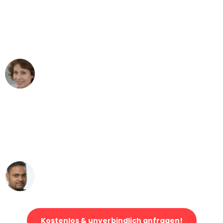
"Besser hätte ich mir den Umzug von
Augsburg nach Wien nicht vorstellen
können - DANKE!"
Maria W
Umzug von Augsburg nach Wien
"Mein Klavier kam in unter 24 Stunden
ohne einen Kratzer an - ein
erstklassiger Service!"
Ümit Y.
Klaviertransport in Augsburg
Kostenlos & unverbindlich anfragen!