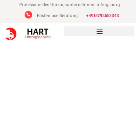
Professionelles Umzugsunternehmen in Augsburg
Kostenlose Beratung:
+4915792653343
Hart Umzugsservice aus Augsburg
Umzug Augsburg Ostrau
Günstiger Umzug Augsburg Ostrau (ab
199€)
Express-Abwicklung in unter 24 Stunden!
Über 15 Jahre Erfahrung mit Umzügen!
Angebot erhalten in unter 30 Minuten!