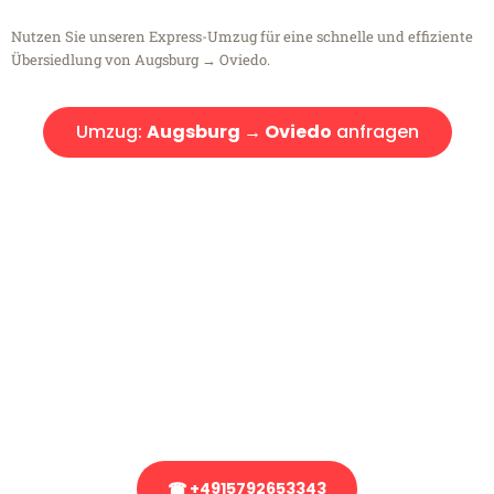
Nutzen Sie unseren Express-Umzug für eine schnelle und effiziente
Übersiedlung von Augsburg → Oviedo.
Umzug:
Augsburg → Oviedo
anfragen
Kostenlose Beratung!
Sie haben Fragen?
Sie haben Fragen zu Ihrem Transport oder benötigen eine Beratung
bezüglich Ihres Umzug?
Rufen Sie uns gerne an, unser Team aus Experten freut sich, Ihnen
kostenlos weiterzuhelfen!
☎ +4915792653343