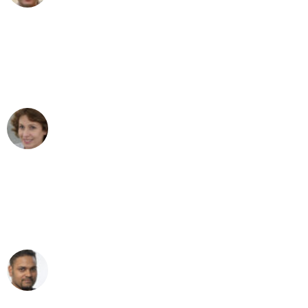
"Besser hätte ich mir den Umzug von
Augsburg nach Wien nicht vorstellen
können - DANKE!"
Maria W
Umzug von Augsburg nach Wien
"Mein Klavier kam in unter 24 Stunden
ohne einen Kratzer an - ein
erstklassiger Service!"
Ümit Y.
Klaviertransport in Augsburg