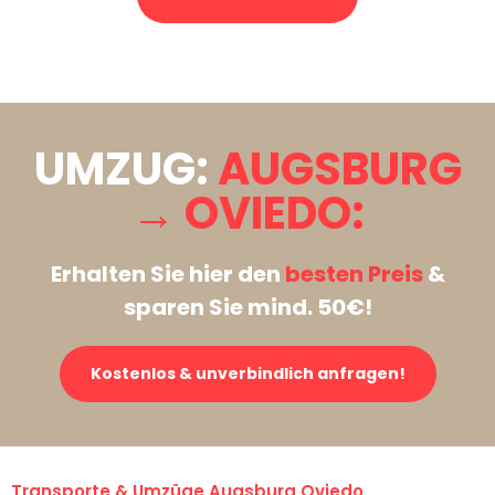
Stattdessen eine unverbindliche Anfrage senden
UMZUG:
AUGSBURG
→ OVIEDO:
Erhalten Sie hier den
besten Preis
&
sparen Sie mind. 50€!
Kostenlos & unverbindlich anfragen!
Transporte & Umzüge Augsburg Oviedo