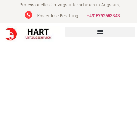
Professionelles Umzugsunternehmen in Augsburg
Kostenlose Beratung:
+4915792653343
Hart Umzugsservice aus Augsburg
Umzug Augsburg Oviedo
Günstiger Umzug Augsburg Oviedo (ab
199€)
Express-Abwicklung in unter 24 Stunden!
Über 15 Jahre Erfahrung mit Umzügen!
Angebot erhalten in unter 30 Minuten!