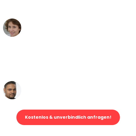
können - DANKE!"
Maria W
Umzug von Augsburg nach Wien
"Mein Klavier kam in unter 24 Stunden
ohne einen Kratzer an - ein
erstklassiger Service!"
Ümit Y.
Klaviertransport in Augsburg
Kostenlos & unverbindlich anfragen!
Jetzt anfragen und der nächste glückliche Kunde werden. Alle