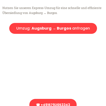
Nutzen Sie unseren Express-Umzug für eine schnelle und effiziente
Übersiedlung von Augsburg → Burgos.
Umzug:
Augsburg → Burgos
anfragen
Kostenlose Beratung!
Sie haben Fragen?
Sie haben Fragen zu Ihrem Transport oder benötigen eine Beratung
bezüglich Ihres Umzug?
Rufen Sie uns gerne an, unser Team aus Experten freut sich, Ihnen
kostenlos weiterzuhelfen!
☎ +4915792653343