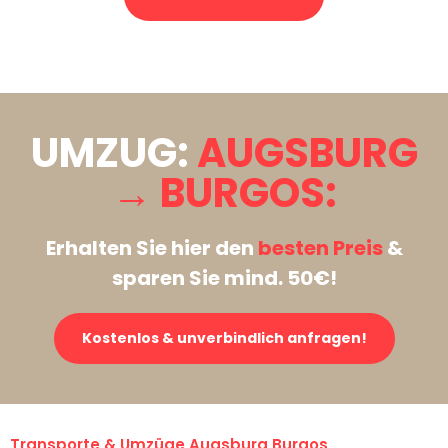
Stattdessen eine unverbindliche Anfrage senden
UMZUG:
AUGSBURG
→ BURGOS:
Erhalten Sie hier den
besten Preis
&
sparen Sie mind. 50€!
Kostenlos & unverbindlich anfragen!
Transporte & Umzüge Augsburg Burgos