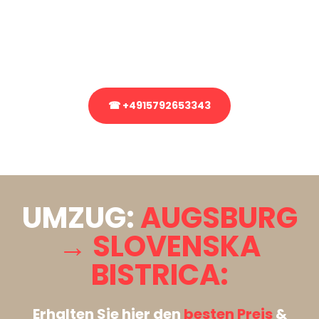
Sie haben Fragen zu Ihrem Transport oder benötigen eine Beratung
bezüglich Ihres Umzug?
Rufen Sie uns gerne an, unser Team aus Experten freut sich, Ihnen
kostenlos weiterzuhelfen!
☎ +4915792653343
Stattdessen eine unverbindliche Anfrage senden
UMZUG:
AUGSBURG
→ SLOVENSKA
BISTRICA:
Erhalten Sie hier den
besten Preis
&