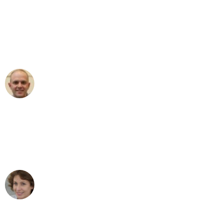
"Erste Klasse! Ein großes Dankeschön
an das gesamte Team von Hart
Umzugsservice für ihren
außergewöhnlichen Service!"
Frederik F.
Umzug in Augsburg
"Besser hätte ich mir den Umzug von
Augsburg nach Wien nicht vorstellen
können - DANKE!"
Maria W
Umzug von Augsburg nach Wien