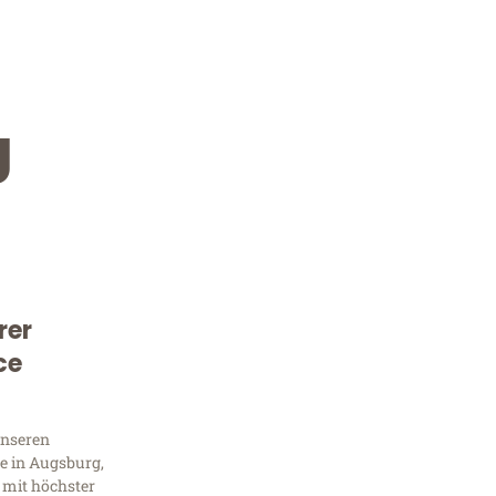
g
rer
Kostenlose Beratung!
ce
Sie 
unseren
Frag
e in Augsburg,
 mit höchster