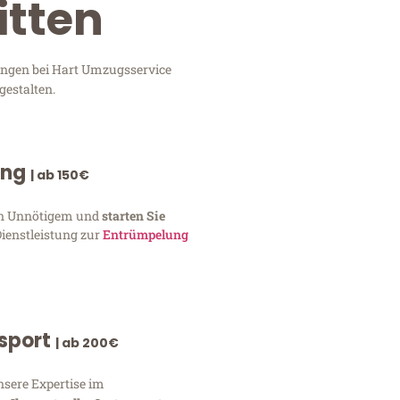
itten
tungen bei Hart Umzugsservice
gestalten.
ung
| ab 150€
von Unnötigem und
starten Sie
Dienstleistung zur
Entrümpelung
nsport
| ab 200€
nsere Expertise im