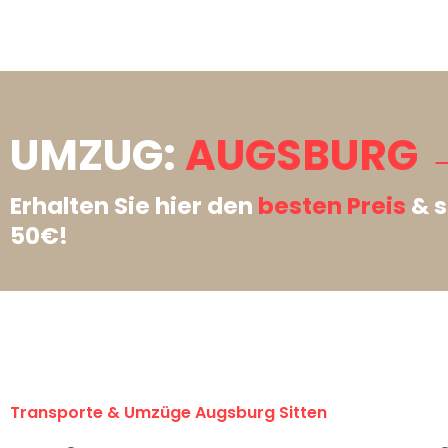
UMZUG:
AUGSBURG →
Erhalten Sie hier den
besten Preis
& s
50€!
Transporte & Umzüge Augsburg Sitten