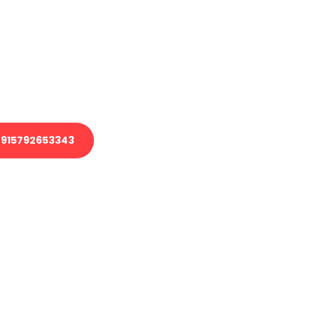
 Transport oder benötigen eine
 Umzug?
ser Team aus Experten freut sich,
elfen!
915792653343
nverbindliche Anfrage senden