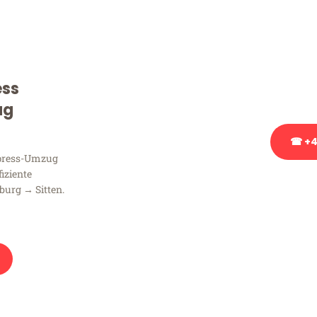
Sie haben Fragen zu Ihrem
Beratung bezüglich Ihres
Rufen Sie uns gerne an, un
ess
Ihnen kostenlos weiterzuh
ug
☎ +4
xpress-Umzug
fiziente
Stattdessen eine u
burg → Sitten.