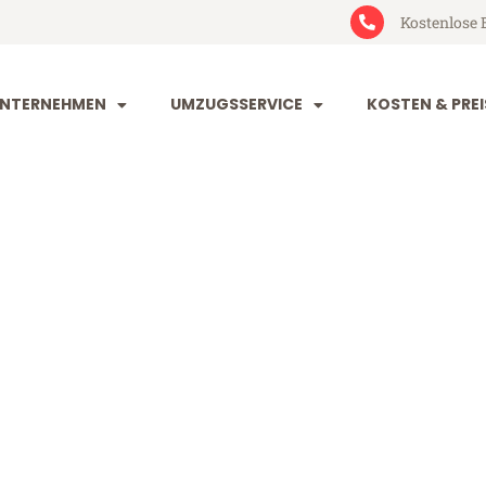
Kostenlose 
NTERNEHMEN
UMZUGSSERVICE
KOSTEN & PREI
rg Sitten
ten (ab 199€)