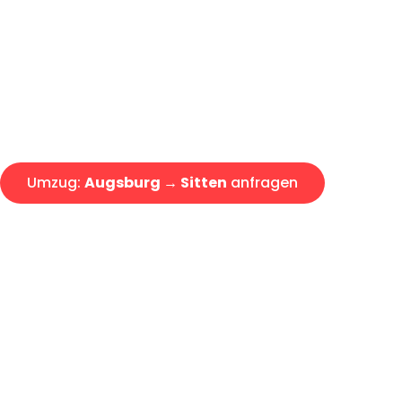
Express-Abwicklung in unter 2
Über 15 Jahre Erfahrung mit 
Angebot erhalten in unter 30 
Umzug:
Augsburg → Sitten
anfragen
Alle Umzugsanfragen sind zu 100% kostenlos & unverbind