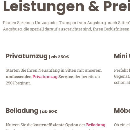
Leistungen & Pre
Planen Sie einen Umzug oder Transport von Augsburg nach Sitten? 
Augsburg, die speziell darauf ausgerichtet sind, Ihren Bedürfnisse
Privatumzug
Mini
| ab 250€
Starten Sie Ihren Neuanfang in Sitten mit unserem
Perfekt 
Gegenst
umfassenden
Privatumzug
Service
, der bereits ab
schon ab
250€ beginnt.
Beiladung
Möbe
| ab 50€
Nutzen Sie die
kosteneffiziente Option
der
Beiladung
Ob ein e