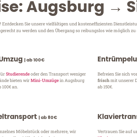
ise: Augsburg → S
Entdecken Sie unsere vielfältigen und kosteneffizienten Dienstleis
n gerecht zu werden und den Übergang so reibungslos wie möglich zu 
 Umzug
Entrümpel
| ab 100€
für
Studierende
oder den Transport weniger
Befreien Sie sich 
ände bieten wir
Mini-Umzüge
in Augsburg
frisch
mit unserer 
 100€ an.
ab 150€.
ltransport
Klaviertra
| ab 80€
inzelnes Möbelstück oder mehrere, wir
Vertrauen Sie auf u