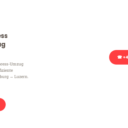
Sie haben Fragen zu Ihrem
Beratung bezüglich Ihres
Rufen Sie uns gerne an, un
ess
Ihnen kostenlos weiterzuh
ug
☎ +4
xpress-Umzug
fiziente
Stattdessen eine u
burg → Luzern.