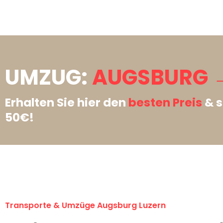
UMZUG:
AUGSBURG →
Erhalten Sie hier den
besten Preis
& s
50€!
Transporte & Umzüge Augsburg Luzern