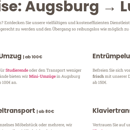
ise: Augsburg → 
Entdecken Sie unsere vielfältigen und kosteneffizienten Dienstlei
n gerecht zu werden und den Übergang so reibungslos wie möglich zu 
 Umzug
Entrümpel
| ab 100€
für
Studierende
oder den Transport weniger
Befreien Sie sich 
ände bieten wir
Mini-Umzüge
in Augsburg
frisch
mit unserer 
 100€ an.
ab 150€.
ltransport
Klaviertra
| ab 80€
inzelnes Möbelstück oder mehrere, wir
Vertrauen Sie auf u