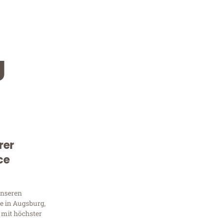
g
rer
Kostenlose Beratung!
ce
Sie 
unseren
Frag
e in Augsburg,
 mit höchster