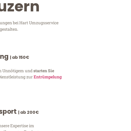
Luzern
stungen bei Hart Umzugsservice
gestalten.
ung
| ab 150€
von Unnötigem und
starten Sie
Dienstleistung zur
Entrümpelung
nsport
| ab 200€
nsere Expertise im