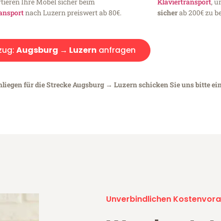
tieren Ihre Möbel sicher beim
Klaviertransport
, 
ansport
nach Luzern preiswert ab 80€.
sicher
ab 200€ zu be
zug:
Augsburg → Luzern
anfragen
nliegen für die Strecke Augsburg → Luzern schicken Sie uns bitte ei
Unverbindlichen Kostenvora