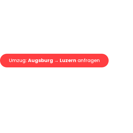
Express-Abwicklung in unter 2
Über 15 Jahre Erfahrung mit 
Angebot erhalten in unter 30 
Umzug:
Augsburg → Luzern
anfragen
Alle Umzugsanfragen sind zu 100% kostenlos & unverbind