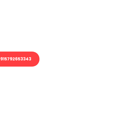
 Transport oder benötigen eine
 Umzug?
ser Team aus Experten freut sich,
elfen!
915792653343
nverbindliche Anfrage senden