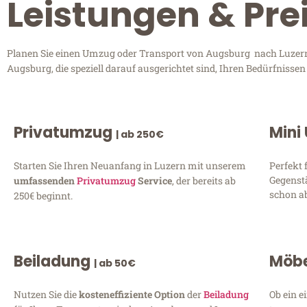
Leistungen & Pre
Planen Sie einen Umzug oder Transport von Augsburg nach Luzern? 
Augsburg, die speziell darauf ausgerichtet sind, Ihren Bedürfnisse
Privatumzug
Mini
| ab 250€
Starten Sie Ihren Neuanfang in Luzern mit unserem
Perfekt 
Gegenst
umfassenden
Privatumzug
Service
, der bereits ab
schon ab
250€ beginnt.
Beiladung
Möbe
| ab 50€
Nutzen Sie die
kosteneffiziente Option
der
Beiladung
Ob ein e