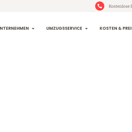
Kostenlose 
NTERNEHMEN
UMZUGSSERVICE
KOSTEN & PREI
rg Luzern
zern (ab 199€)