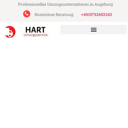
Professionelles Umzugsunternehmen in Augsburg
Kostenlose Beratung:
+4915792653343
Hart Umzugsservice aus Augsburg
Umzug Augsburg
Kreuzlingen
Günstiger Umzug Augsburg Kreuzlingen
(ab 199€)
Express-Abwicklung in unter 24 Stunden!
Über 15 Jahre Erfahrung mit Umzügen!