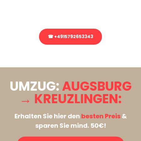
Rufen Sie uns gerne an, unser Team aus Experten freut sich, Ihnen
kostenlos weiterzuhelfen!
☎ +4915792653343
Stattdessen eine unverbindliche Anfrage senden
UMZUG:
AUGSBURG
→ KREUZLINGEN:
Erhalten Sie hier den
besten Preis
&
sparen Sie mind. 50€!