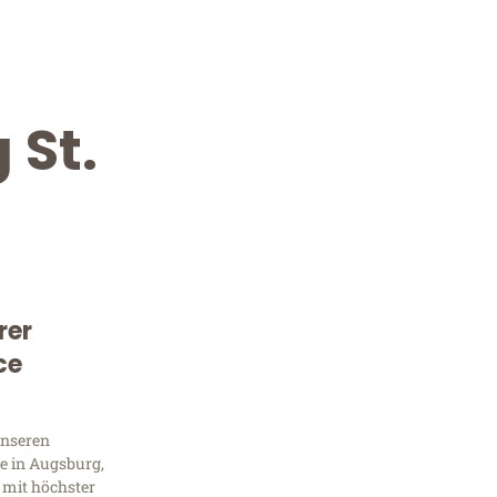
 St.
rer
Kostenlose Beratung!
ce
Sie 
unseren
Frag
e in Augsburg,
 mit höchster