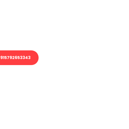
 Transport oder benötigen eine
 Umzug?
ser Team aus Experten freut sich,
elfen!
915792653343
nverbindliche Anfrage senden