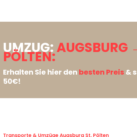
UMZUG:
AUGSBURG →
PÖLTEN:
Erhalten Sie hier den
besten Preis
& s
50€!
Transporte & Umzüge Augsburg St. Pölten