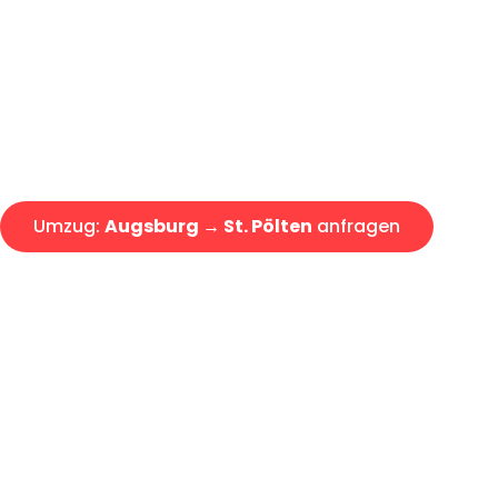
Express-Abwicklung in unter 2
Über 15 Jahre Erfahrung mit 
Angebot erhalten in unter 30 
Umzug:
Augsburg → St. Pölten
anfragen
Alle Umzugsanfragen sind zu 100% kostenlos & unverbind