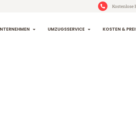
Kostenlose 
NTERNEHMEN
UMZUGSSERVICE
KOSTEN & PREI
g St. Pölten
 Pölten (ab 199€)