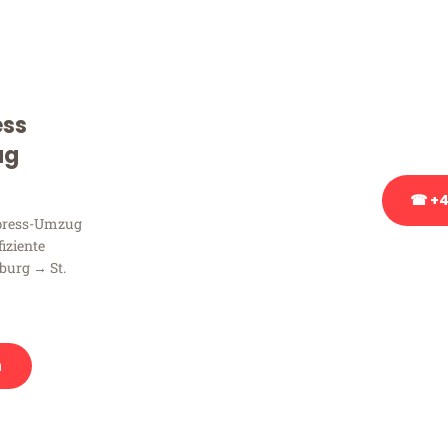
Sie haben Fragen zu Ihrem
Beratung bezüglich Ihres
Rufen Sie uns gerne an, un
ess
Ihnen kostenlos weiterzuh
ug
☎ +4
xpress-Umzug
fiziente
Stattdessen eine u
burg → St.
n