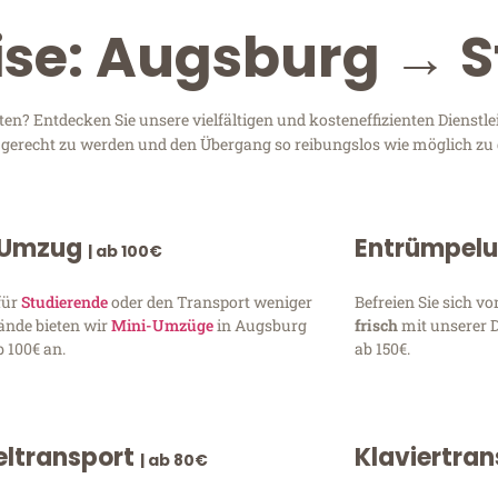
ise: Augsburg → St
en? Entdecken Sie unsere vielfältigen und kosteneffizienten Dienstl
n gerecht zu werden und den Übergang so reibungslos wie möglich zu 
 Umzug
Entrümpel
| ab 100€
für
Studierende
oder den Transport weniger
Befreien Sie sich 
ände bieten wir
Mini-Umzüge
in Augsburg
frisch
mit unserer 
 100€ an.
ab 150€.
ltransport
Klaviertra
| ab 80€