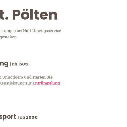
. Pölten
eistungen bei Hart Umzugsservice
gestalten.
ung
| ab 150€
von Unnötigem und
starten Sie
Dienstleistung zur
Entrümpelung
nsport
| ab 200€