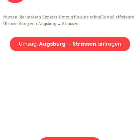
Nutzen Sie unseren Express-Umzug für eine schnelle und effiziente
Übersiedlung von Augsburg → Strassen.
Umzug:
Augsburg → Strassen
anfragen
Kostenlose Beratung!
Sie haben Fragen?
Sie haben Fragen zu Ihrem Transport oder benötigen eine Beratung
bezüglich Ihres Umzug?
Rufen Sie uns gerne an, unser Team aus Experten freut sich, Ihnen
kostenlos weiterzuhelfen!