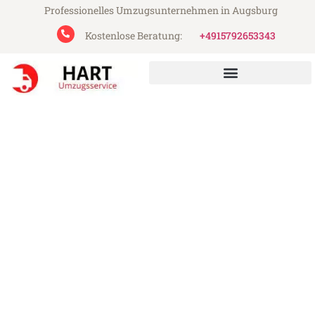
Professionelles Umzugsunternehmen in Augsburg
Kostenlose Beratung:
+4915792653343
Hart Umzugsservice aus Augsburg
Umzug Augsburg Strassen
Günstiger Umzug Augsburg Strassen (ab
199€)
Express-Abwicklung in unter 24 Stunden!
Über 15 Jahre Erfahrung mit Umzügen!
Angebot erhalten in unter 30 Minuten!