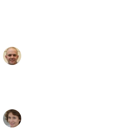
"Erste Klasse! Ein großes Dankeschön
an das gesamte Team von Hart
Umzugsservice für ihren
außergewöhnlichen Service!"
Frederik F.
Umzug in Augsburg
"Besser hätte ich mir den Umzug von
Augsburg nach Wien nicht vorstellen
können - DANKE!"
Maria W
Umzug von Augsburg nach Wien