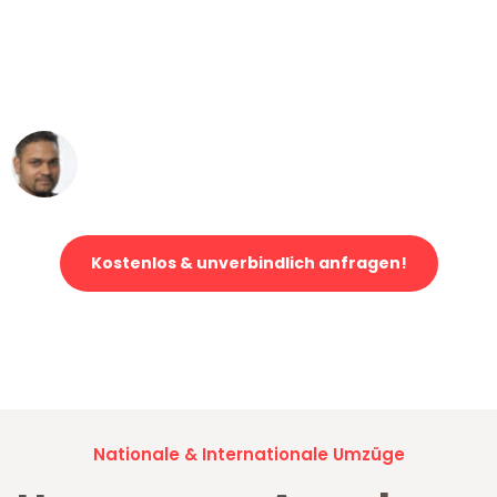
"Mein Klavier kam in unter 24 Stunden
ohne einen Kratzer an - ein
erstklassiger Service!"
Ümit Y.
Klaviertransport in Augsburg
Kostenlos & unverbindlich anfragen!
Jetzt anfragen und der nächste glückliche Kunde werden. Alle
Umzugsanfragen sind zu
100% kostenlos & unverbindlich!
Nationale & Internationale Umzüge