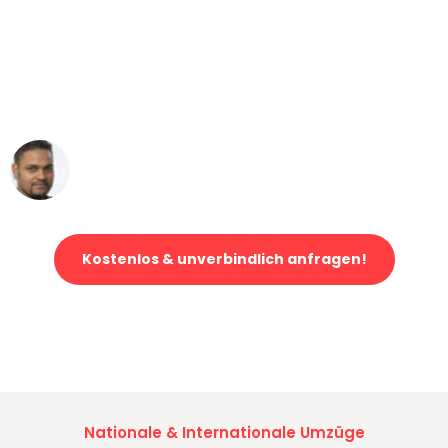
"Mein Klavier kam in unter 24 Stunden
ohne einen Kratzer an - ein
erstklassiger Service!"
Ümit Y.
Klaviertransport in Augsburg
Kostenlos & unverbindlich anfragen!
Jetzt anfragen und der nächste glückliche Kunde werden. Alle
Umzugsanfragen sind zu
100% kostenlos & unverbindlich!
Nationale & Internationale Umzüge