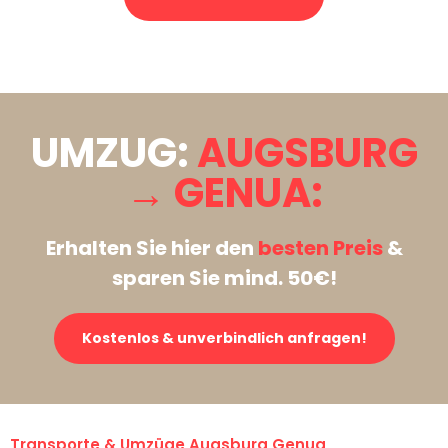
Stattdessen eine unverbindliche Anfrage senden
UMZUG:
AUGSBURG
→ GENUA:
Erhalten Sie hier den
besten Preis
&
sparen Sie mind. 50€!
Kostenlos & unverbindlich anfragen!
Transporte & Umzüge Augsburg Genua