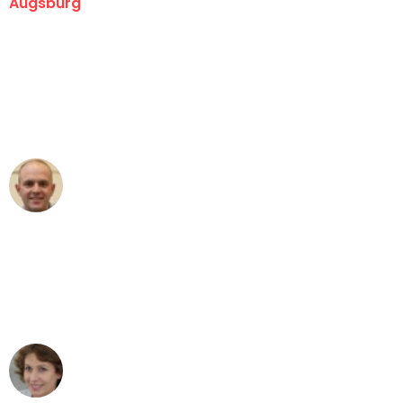
Augsburg
"Erste Klasse! Ein großes Dankeschön
an das gesamte Team von Hart
Umzugsservice für ihren
außergewöhnlichen Service!"
Frederik F.
Umzug in Augsburg
"Besser hätte ich mir den Umzug von
Augsburg nach Wien nicht vorstellen
können - DANKE!"
Maria W
Umzug von Augsburg nach Wien