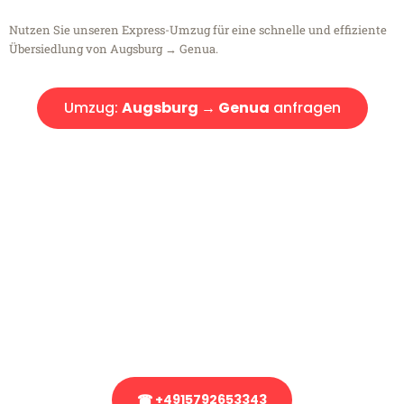
Nutzen Sie unseren Express-Umzug für eine schnelle und effiziente
Übersiedlung von Augsburg → Genua.
Umzug:
Augsburg → Genua
anfragen
Kostenlose Beratung!
Sie haben Fragen?
Sie haben Fragen zu Ihrem Transport oder benötigen eine Beratung
bezüglich Ihres Umzug?
Rufen Sie uns gerne an, unser Team aus Experten freut sich, Ihnen
kostenlos weiterzuhelfen!
☎ +4915792653343