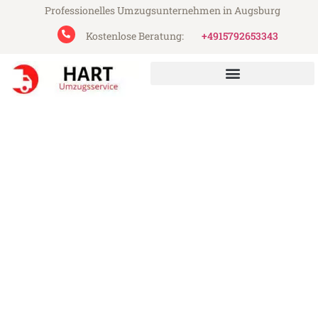
Professionelles Umzugsunternehmen in Augsburg
Kostenlose Beratung:
+4915792653343
Hart Umzugsservice aus Augsburg
Umzug Augsburg Genua
Günstiger Umzug Augsburg Genua (ab
199€)
Express-Abwicklung in unter 24 Stunden!
Über 15 Jahre Erfahrung mit Umzügen!
Angebot erhalten in unter 30 Minuten!