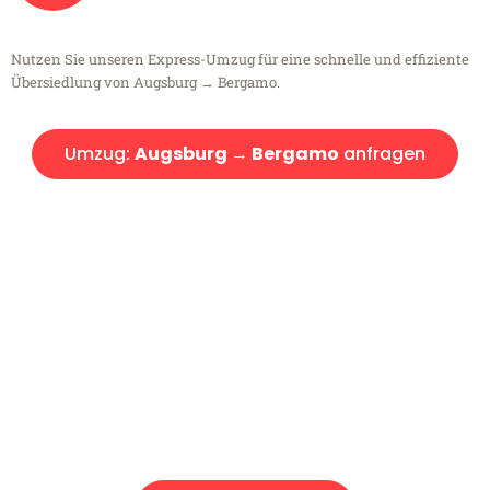
Nutzen Sie unseren Express-Umzug für eine schnelle und effiziente
Übersiedlung von Augsburg → Bergamo.
Umzug:
Augsburg → Bergamo
anfragen
Kostenlose Beratung!
Sie haben Fragen?
Sie haben Fragen zu Ihrem Transport oder benötigen eine Beratung
bezüglich Ihres Umzug?
Rufen Sie uns gerne an, unser Team aus Experten freut sich, Ihnen
kostenlos weiterzuhelfen!