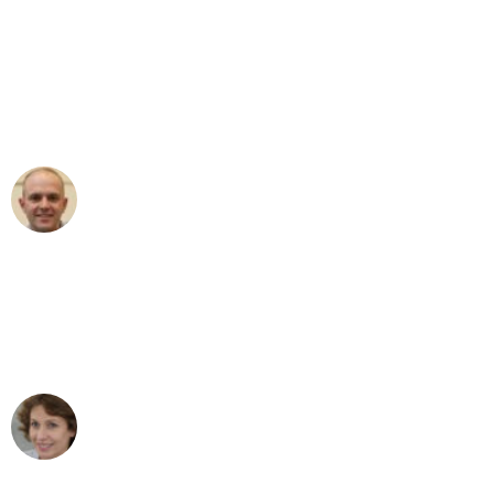
"Erste Klasse! Ein großes Dankeschön
an das gesamte Team von Hart
Umzugsservice für ihren
außergewöhnlichen Service!"
Frederik F.
Umzug in Augsburg
"Besser hätte ich mir den Umzug von
Augsburg nach Wien nicht vorstellen
können - DANKE!"
Maria W
Umzug von Augsburg nach Wien