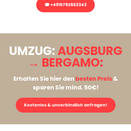
☎ +4915792653343
Stattdessen eine unverbindliche Anfrage senden
UMZUG:
AUGSBURG
→ BERGAMO:
Erhalten Sie hier den
besten Preis
&
sparen Sie mind. 50€!
Kostenlos & unverbindlich anfragen!