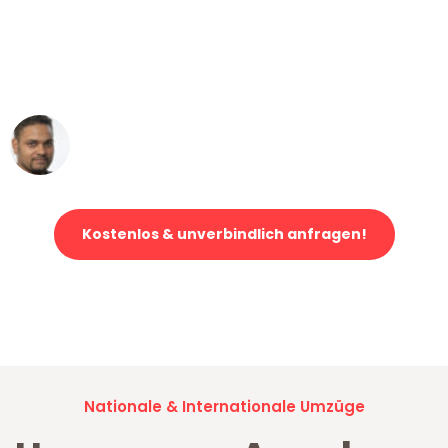
"Mein Klavier kam in unter 24 Stunden
ohne einen Kratzer an - ein
erstklassiger Service!"
Ümit Y.
Klaviertransport in Augsburg
Kostenlos & unverbindlich anfragen!
Jetzt anfragen und der nächste glückliche Kunde werden. Alle
Umzugsanfragen sind zu
100% kostenlos & unverbindlich!
Nationale & Internationale Umzüge